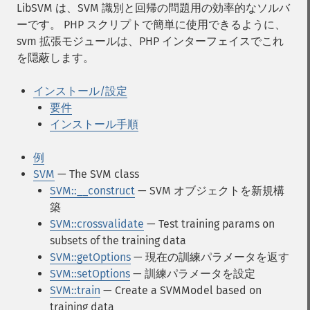
LibSVM は、SVM 識別と回帰の問題用の効率的なソルバ
ーです。 PHP スクリプトで簡単に使用できるように、
svm 拡張モジュールは、PHP インターフェイスでこれ
を隠蔽します。
インストール/設定
要件
インストール手順
例
SVM
— The SVM class
SVM::__construct
— SVM オブジェクトを新規構
築
SVM::crossvalidate
— Test training params on
subsets of the training data
SVM::getOptions
— 現在の訓練パラメータを返す
SVM::setOptions
— 訓練パラメータを設定
SVM::train
— Create a SVMModel based on
training data