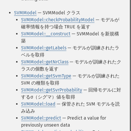
SVMModel
— SVMModel クラス
SVMModel::checkProbabilityModel
— モデルが
確率情報を持つ場合 TRUE を返す
SVMModel::__construct
— SVMModel を新規構
築
SVMModel::getLabels
— モデルが訓練されたラ
ベルを取得
SVMModel::getNrClass
— モデルが訓練されたク
ラスの個数を返す
SVMModel::getSvmType
— モデルが訓練された
SVM の種類を取得
SVMModel::getSvrProbability
— 回帰モデルに対
するσ（シグマ）値を取得
SVMModel::load
— 保管された SVM モデルを読
み込み
SVMModel::predict
— Predict a value for
previously unseen data