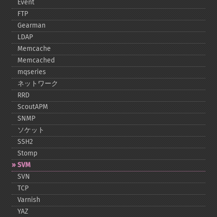
Event
FTP
Gearman
LDAP
Memcache
Memcached
mqseries
ネットワーク
RRD
ScoutAPM
SNMP
ソケット
SSH2
Stomp
SVM
SVN
TCP
Varnish
YAZ