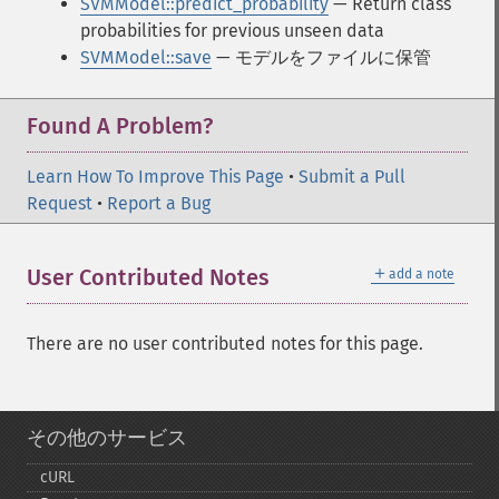
SVMModel::predict_probability
— Return class
probabilities for previous unseen data
SVMModel::save
— モデルをファイルに保管
Found A Problem?
Learn How To Improve This Page
•
Submit a Pull
Request
•
Report a Bug
＋
User Contributed Notes
add a note
There are no user contributed notes for this page.
その他のサービス
cURL