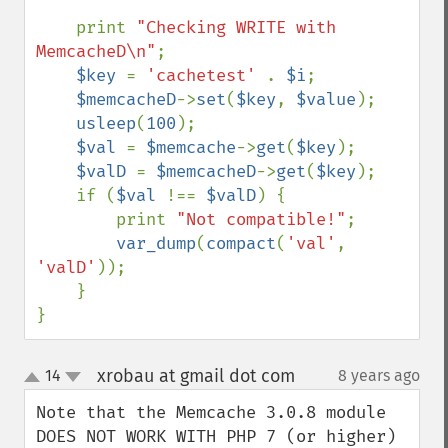
    print 
"Checking WRITE with 
MemcacheD\n"
;

$key 
= 
'cachetest' 
. 
$i
;

$memcacheD
->
set
(
$key
, 
$value
);

usleep
(
100
);

$val 
= 
$memcache
->
get
(
$key
);

$valD 
= 
$memcacheD
->
get
(
$key
);

    if (
$val 
!== 
$valD
) {

        print 
"Not compatible!"
;

var_dump
(
compact
(
'val'
, 
'valD'
));

    }

}
xrobau at gmail dot com
14
8 years ago
¶
up
down
Note that the Memcache 3.0.8 module 
DOES NOT WORK WITH PHP 7 (or higher)
