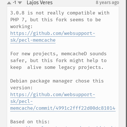
Lajos Veres
-1
8 years ago
¶
up
down
3.0.8 is not really compatible with 
PHP 7, but this fork seems to be 
https://github.com/websupport-
sk/pecl-memcache
For new projects, memcacheD sounds 
safer, but this fork might help to 
keep  alive some legacy projects.

Debian package manager chose this 
version: 
https://github.com/websupport-
sk/pecl-
memcache/commit/4991c2fff22d00dc81014cc92