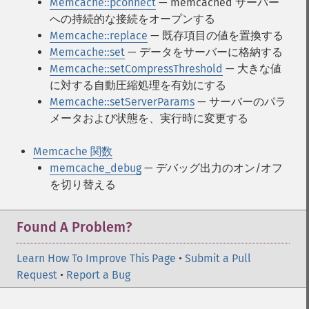
Memcache::pconnect
— memcached サーバー
への持続的な接続をオープンする
Memcache::replace
— 既存項目の値を置換する
Memcache::set
— データをサーバーに格納する
Memcache::setCompressThreshold
— 大きな値
に対する自動圧縮処理を有効にする
Memcache::setServerParams
— サーバーのパラ
メータおよび状態を、実行時に変更する
Memcache 関数
memcache_debug
— デバッグ出力のオン/オフ
を切り替える
Found A Problem?
Learn How To Improve This Page
•
Submit a Pull
Request
•
Report a Bug