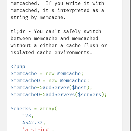
memcached.  If you write it with 
memcached, it's interpreted as a 
string by memcache.

tl;dr - You can't safely switch 
between memcache and memcached 
without a either a cache flush or 
isolated cache environments.

<?php

$memcache 
= new 
Memcache
$memcacheD 
= new 
Memcached
$memcache
->
addServer
(
$host
$memcacheD
->
addServers
(
$servers
);

$checks 
= array(

123
,

4542.32
,

'a string'
,
