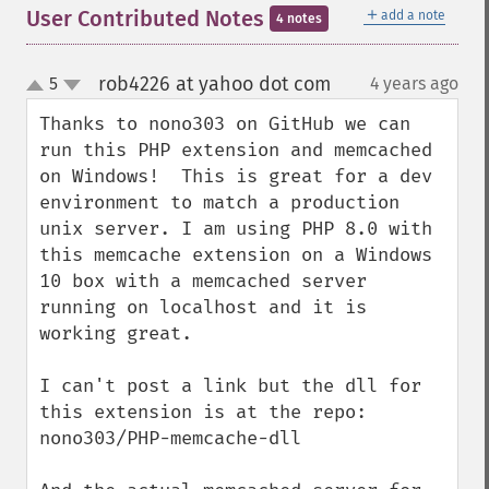
＋
User Contributed Notes
add a note
4 notes
rob4226 at yahoo dot com
5
4 years ago
¶
up
down
Thanks to nono303 on GitHub we can 
run this PHP extension and memcached 
on Windows!  This is great for a dev 
environment to match a production 
unix server. I am using PHP 8.0 with 
this memcache extension on a Windows 
10 box with a memcached server 
running on localhost and it is 
working great.

I can't post a link but the dll for 
this extension is at the repo: 
nono303/PHP-memcache-dll
