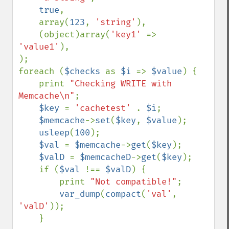
true
,

    array(
123
, 
'string'
),

    (object)array(
'key1' 
=> 
'value1'
),

);

foreach (
$checks 
as 
$i 
=> 
$value
) {

    print 
"Checking WRITE with 
Memcache\n"
;

$key 
= 
'cachetest' 
. 
$i
;

$memcache
->
set
(
$key
, 
$value
);

usleep
(
100
);

$val 
= 
$memcache
->
get
(
$key
);

$valD 
= 
$memcacheD
->
get
(
$key
);

    if (
$val 
!== 
$valD
) {

        print 
"Not compatible!"
;

var_dump
(
compact
(
'val'
, 
'valD'
));

    }
