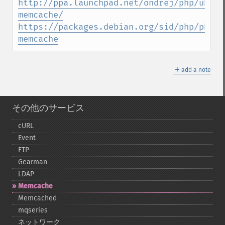
http://ppa.launchpad.net/ondrej/php/ubunt
memcache/
https://packages.debian.org/sid/php/php-
memcache
＋
add a note
その他のサービス
cURL
Event
FTP
Gearman
LDAP
Memcache
Memcached
mqseries
ネットワーク