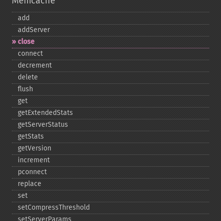
Memcache
add
addServer
close
connect
decrement
delete
flush
get
getExtendedStats
getServerStatus
getStats
getVersion
increment
pconnect
replace
set
setCompressThreshold
setServerParams