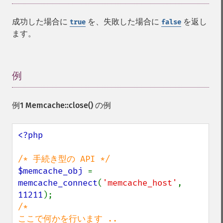
成功した場合に
を、失敗した場合に
を返し
true
false
ます。
例
¶
例1
Memcache::close()
の例
<?php

$memcache_obj 
= 
memcache_connect
(
'memcache_host'
, 
11211
/*

ここで何かを行います ..
