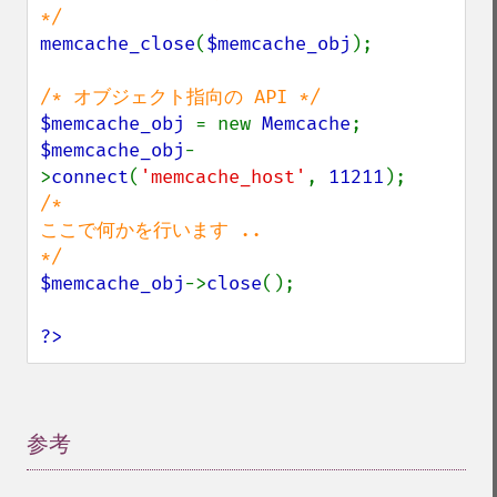
memcache_close
(
$memcache_obj
);

$memcache_obj 
= new 
Memcache
$memcache_obj
-
>
connect
(
'memcache_host'
, 
11211
/*

ここで何かを行います ..

$memcache_obj
->
close
();

?>
参考
¶