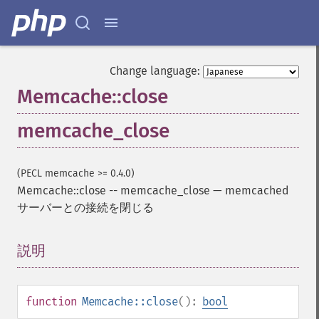
Change language:
Memcache::close
memcache_close
(PECL memcache >= 0.4.0)
Memcache::close
--
memcache_close
—
memcached
サーバーとの接続を閉じる
説明
¶
function
Memcache::close
():
bool