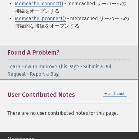
Memcache::connect()
- memcached サーバーへの
接続をオープンする
Memcache::pconnect()
- memcached サーバーへの
持続的な接続をオープンする
Found A Problem?
Learn How To Improve This Page
•
Submit a Pull
Request
•
Report a Bug
＋
User Contributed Notes
add a note
There are no user contributed notes for this page.