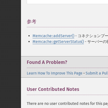
参考
¶
Memcache::addServer()
- コネクションプー
Memcache::getServerStatus()
- サーバー
Found A Problem?
Learn How To Improve This Page
•
Submit a Pul
User Contributed Notes
There are no user contributed notes for this pa