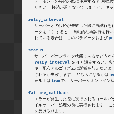
デーモンへの接続の際に使用する値 (秒単位
ださい。 接続が遅くなってしまうと、 キ
retry_interval
サーバーとの接続が失敗した際に再試行を行
ータを -1 にすると、 自動的な再試行を行
れている場合は、このパラメータおよび
pe
status
サーバーがオンライン状態であるかどうか
retry_interval
を -1 と設定すると
キー配布アルゴリズムに影響を与えないよ
されるか失敗します。 どちらになるかは
m
ォルトは
で、 サーバーがオンライン
true
failure_callback
エラーが発生した際に実行されるコールバ
イルオーバー処理の前に実行されます。 こ
を受け取ります。