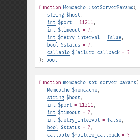
function
Memcache::setServerParams
(
string
$host
,
int
$port
= 11211
,
int
$timeout
= ?
,
int
$retry_interval
=
false
,
bool
$status
= ?
,
callable
$failure_callback
= ?
):
bool
function
memcache_set_server_params
(
Memcache
$memcache
,
string
$host
,
int
$port
= 11211
,
int
$timeout
= ?
,
int
$retry_interval
=
false
,
bool
$status
= ?
,
callable
$failure_callback
= ?