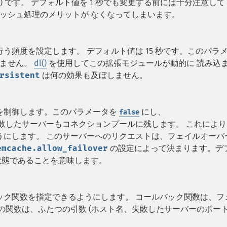
) です。 デフォルト値を 1 秒でも変更する前には十分注意して
ャッシュ処理のメリットが なくなってしまいます。
う頻度を設定します。 デフォルト値は 15 秒です。このパラ
いません。
dl()
を使用してこの拡張モジュールが動的に 読み込
rsistent
は何の効果も及ぼしません。
を制御します。このパラメータを
にし、
false
、失敗したサーバーもコネクションプールに残します。 これによ
うにします。 このサーバーへのリクエストは、フェイルオーバ
emcache.allow_failover
の設定によって決まります。デ
状態であることを意味します。
ック関数を指定できるようにします。 コールバック関数は、フ
の関数は、ふたつの引数 (ホスト名、失敗したサーバーのポート