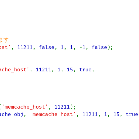
ost'
, 
11211
, 
false
, 
1
, 
1
, -
1
, 
false
);

ache_host'
, 
11211
, 
1
, 
15
, 
true
, 
(
'memcache_host'
, 
11211
ache_obj
, 
'memcache_host'
, 
11211
, 
1
, 
15
, 
true