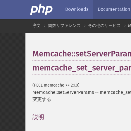
Downloads
Documentation
序文
関数リファレンス
その他のサービス
M
Memcache::setServerPara
memcache_set_server_pa
(PECL memcache >= 2.1.0)
Memcache::setServerParams
--
memcache_set
変更する
説明
¶