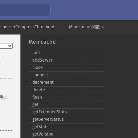
che::setCompressThreshold
Memcache 関数 »
Memcache
add
addServer
close
connect
decrement
delete
時に
flush
get
getExtendedStats
getServerStatus
getStats
getVersion