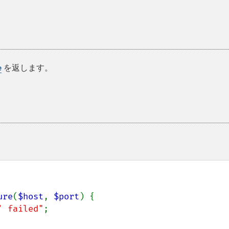
を返します。
e
ure
(
$host
, 
$port
) {

' failed"
;
