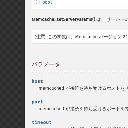
):
bool
Memcache::setServerParams()
は、 サーバー
注意
:
この関数は、Memcache バージョン 2
パラメータ
¶
host
memcached が接続を待ち受けるホスト
port
memcached が接続を待ち受けるポート
timeout