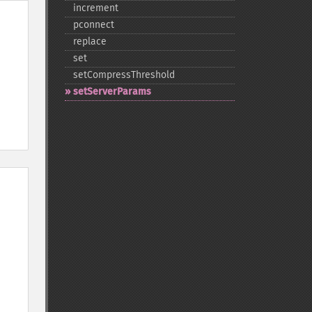
increment
pconnect
replace
set
setCompressThreshold
setServerParams