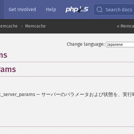
Get Involved
Help
Search docs
emcache
Memcache
« Memca
Change language:
ms
rams
_server_params
—
サーバーのパラメータおよび状態を、実行