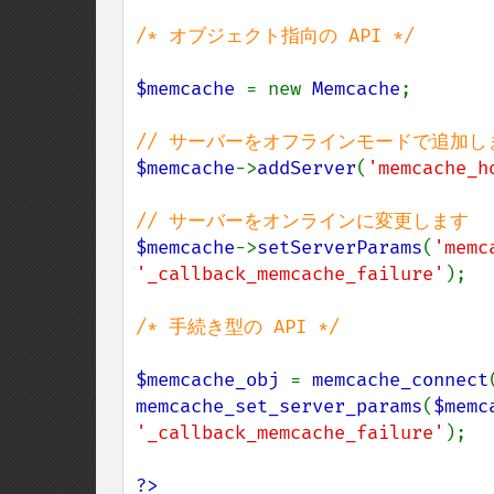
/* オブジェクト指向の API */

$memcache 
= new 
Memcache
;

$memcache
->
addServer
(
'memcache_h
$memcache
->
setServerParams
(
'memc
'_callback_memcache_failure'
);

/* 手続き型の API */

$memcache_obj 
= 
memcache_connect
memcache_set_server_params
(
$memc
'_callback_memcache_failure'
);

?>