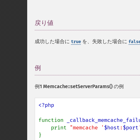
戻り値
¶
成功した場合に
を、失敗した場合に
true
fals
例
¶
例1
Memcache::setServerParams()
の例
<?php

function 
_callback_memcache_fail
    print 
"memcache '
$host
:
$port
}
