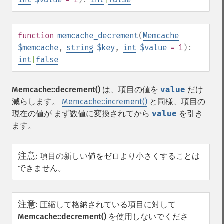
function
memcache_decrement
(
Memcache
$memcache
,
string
$key
,
int
$value
= 1
):
int
|
false
Memcache::decrement()
は、項目の値を
value
だけ
減らします。
Memcache::increment()
と同様、項目の
現在の値が まず数値に変換されてから
value
を引き
ます。
注意
:
項目の新しい値をゼロより小さくすることは
できません。
注意
:
圧縮して格納されている項目に対して
Memcache::decrement()
を使用しないでくださ