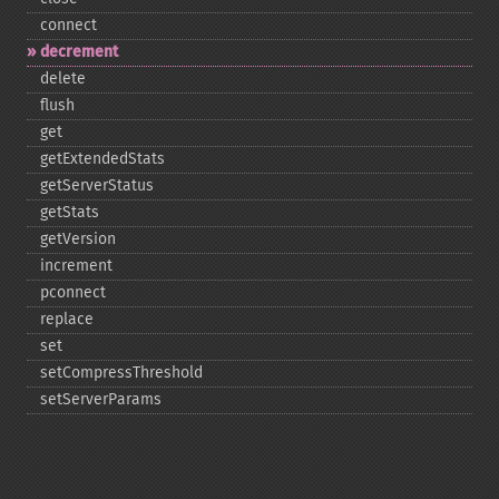
connect
decrement
delete
flush
get
getExtendedStats
getServerStatus
getStats
getVersion
increment
pconnect
replace
set
setCompressThreshold
setServerParams