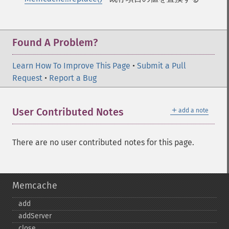
Found A Problem?
Learn How To Improve This Page
•
Submit a Pull
Request
•
Report a Bug
＋
User Contributed Notes
add a note
There are no user contributed notes for this page.
Memcache
add
addServer
close