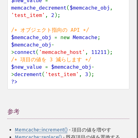
$new_value 
= 
memcache_decrement
(
$memcache_obj
, 
'test_item'
, 
2
);

$memcache_obj 
= new 
Memcache
$memcache_obj
-
>
connect
(
'memcache_host'
, 
11211
$new_value 
= 
$memcache_obj
-
>
decrement
(
'test_item'
, 
3
?>
参考
¶
Memcache::increment()
- 項目の値を増やす
Memcache::replace()
- 既存項目の値を置換する