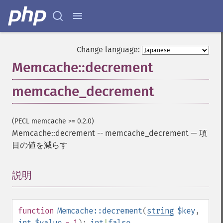
Change language:
Memcache::decrement
memcache_decrement
(PECL memcache >= 0.2.0)
Memcache::decrement
--
memcache_decrement
—
項
目の値を減らす
説明
¶
function
Memcache::decrement
(
string
$key
,
int
$value
= 1
):
int
|
false