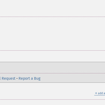
l Request
•
Report a Bug
＋
add a