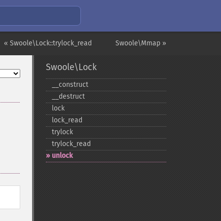
« Swoole\Lock::trylock_read
Swoole\Mmap »
Swoole\Lock
_​_​construct
_​_​destruct
lock
lock_​read
trylock
trylock_​read
unlock