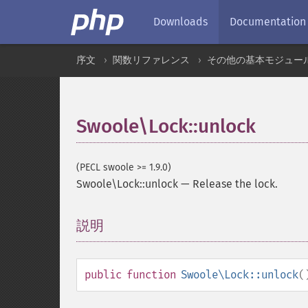
Downloads
Documentation
序文
関数リファレンス
その他の基本モジュー
Swoole\Lock::unlock
(PECL swoole >= 1.9.0)
Swoole\Lock::unlock
—
Release the lock.
説明
¶
public
function
Swoole\Lock::unlock
(