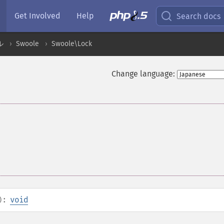
Get Involved
Help
Search docs
ル
Swoole
Swoole\Lock
Change language:
):
void