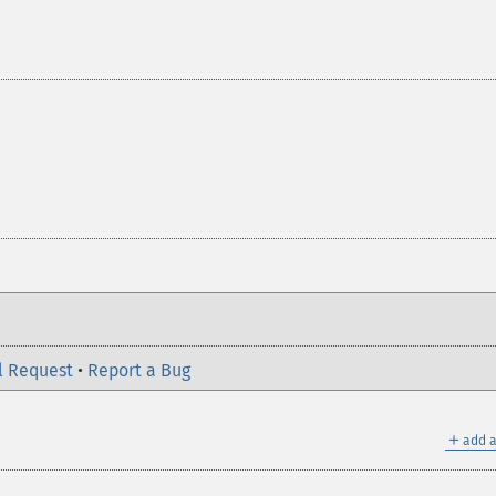
l Request
•
Report a Bug
＋
add a