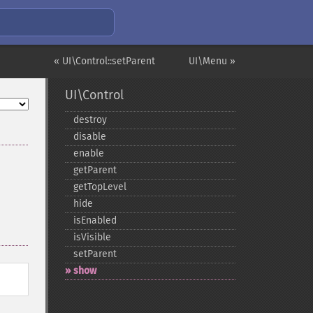
« UI\Control::setParent
UI\Menu »
UI\Control
destroy
disable
enable
getParent
getTopLevel
hide
isEnabled
isVisible
setParent
show