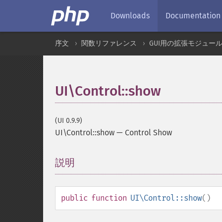
Downloads
Documentation
序文
関数リファレンス
GUI用の拡張モジュー
UI\Control::show
(UI 0.9.9)
UI\Control::show
—
Control Show
説明
¶
public
function
UI\Control::show
()