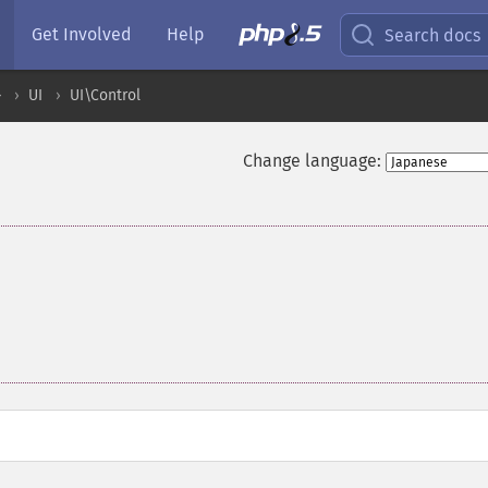
Get Involved
Help
Search docs
ル
UI
UI\Control
Change language: