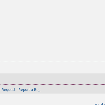
l Request
•
Report a Bug
＋
add a