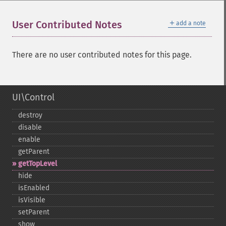
＋
User Contributed Notes
add a note
There are no user contributed notes for this page.
UI\Control
destroy
disable
enable
getParent
getTopLevel
hide
isEnabled
isVisible
setParent
show