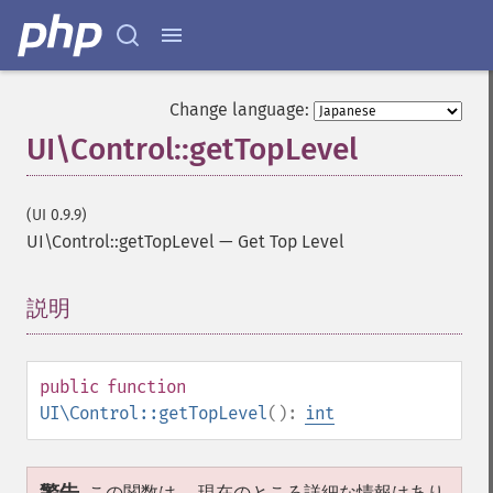
Change language:
UI\Control::getTopLevel
(UI 0.9.9)
UI\Control::getTopLevel
—
Get Top Level
説明
¶
public
function
UI\Control::getTopLevel
():
int
この関数は、 現在のところ詳細な情報はあり