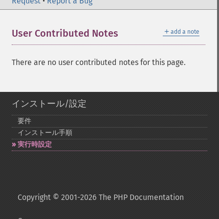
Request
•
Report a Bug
＋
User Contributed Notes
add a note
There are no user contributed notes for this page.
インストール/設定
要件
インストール手順
実行時設定
Copyright © 2001-2026 The PHP Documentation