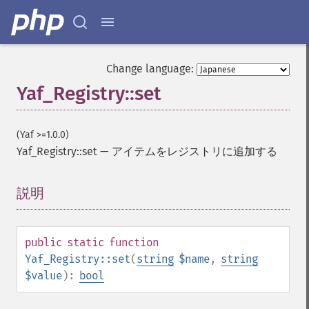
Change language:
Yaf_Registry::set
(Yaf >=1.0.0)
Yaf_Registry::set
—
アイテムをレジストリに追加する
説明
¶
public
static
function
Yaf_Registry::set
(
string
$name
,
string
$value
):
bool