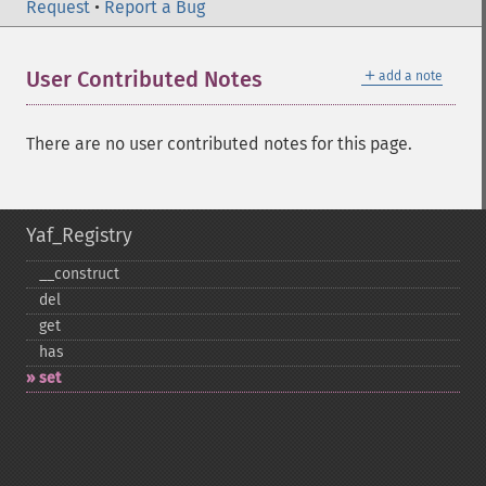
Request
•
Report a Bug
＋
User Contributed Notes
add a note
There are no user contributed notes for this page.
Yaf_Registry
_​_​construct
del
get
has
set