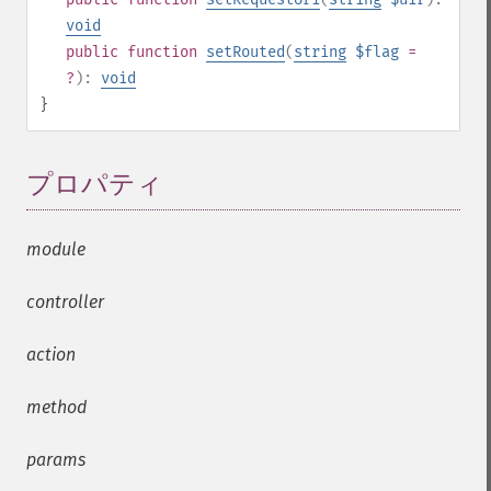
void
public
function
setRouted
(
string
$flag
=
?
):
void
}
プロパティ
¶
module
controller
action
method
params