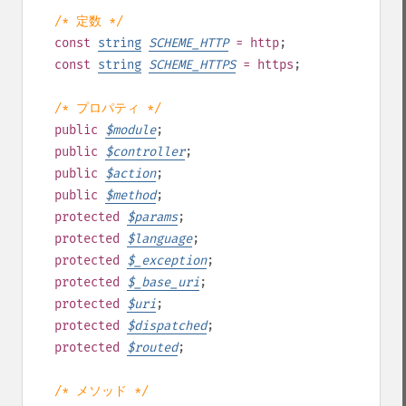
/* 定数 */
const
string
SCHEME_HTTP
= http
;
const
string
SCHEME_HTTPS
= https
;
/* プロパティ */
public
$
module
;
public
$
controller
;
public
$
action
;
public
$
method
;
protected
$
params
;
protected
$
language
;
protected
$
_exception
;
protected
$
_base_uri
;
protected
$
uri
;
protected
$
dispatched
;
protected
$
routed
;
/* メソッド */