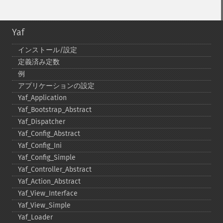
Yaf
インストール/設定
定義済み定数
例
アプリケーションの設定
Yaf_​Application
Yaf_​Bootstrap_​Abstract
Yaf_​Dispatcher
Yaf_​Config_​Abstract
Yaf_​Config_​Ini
Yaf_​Config_​Simple
Yaf_​Controller_​Abstract
Yaf_​Action_​Abstract
Yaf_​View_​Interface
Yaf_​View_​Simple
Yaf_​Loader