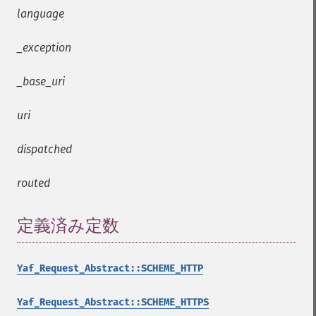
language
_exception
_base_uri
uri
dispatched
routed
定義済み定数
¶
Yaf_Request_Abstract::SCHEME_HTTP
Yaf_Request_Abstract::SCHEME_HTTPS