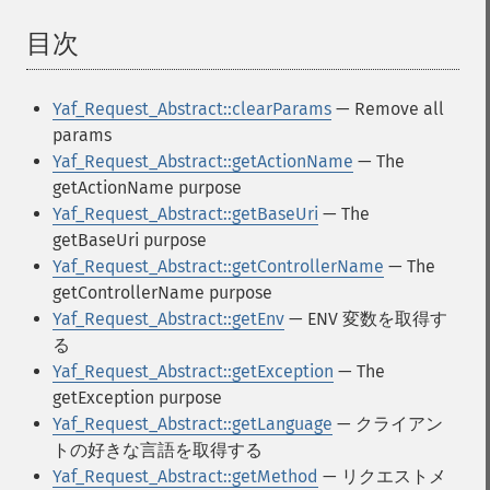
目次
¶
Yaf_Request_Abstract::clearParams
— Remove all
params
Yaf_Request_Abstract::getActionName
— The
getActionName purpose
Yaf_Request_Abstract::getBaseUri
— The
getBaseUri purpose
Yaf_Request_Abstract::getControllerName
— The
getControllerName purpose
Yaf_Request_Abstract::getEnv
— ENV 変数を取得す
る
Yaf_Request_Abstract::getException
— The
getException purpose
Yaf_Request_Abstract::getLanguage
— クライアン
トの好きな言語を取得する
Yaf_Request_Abstract::getMethod
— リクエストメ