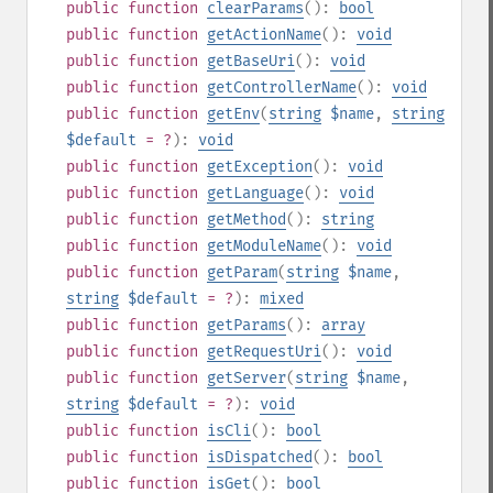
public
function
clearParams
():
bool
public
function
getActionName
():
void
public
function
getBaseUri
():
void
public
function
getControllerName
():
void
public
function
getEnv
(
string
$name
,
string
$default
= ?
):
void
public
function
getException
():
void
public
function
getLanguage
():
void
public
function
getMethod
():
string
public
function
getModuleName
():
void
public
function
getParam
(
string
$name
,
string
$default
= ?
):
mixed
public
function
getParams
():
array
public
function
getRequestUri
():
void
public
function
getServer
(
string
$name
,
string
$default
= ?
):
void
public
function
isCli
():
bool
public
function
isDispatched
():
bool
public
function
isGet
():
bool