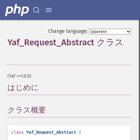
Change language:
Yaf_Request_Abstract クラス
¶
(Yaf >=1.0.0)
はじめに
¶
クラス概要
¶
class
Yaf_Request_Abstract
{