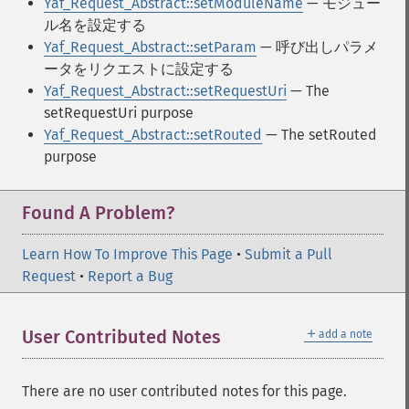
Yaf_Request_Abstract::setModuleName
— モジュー
ル名を設定する
Yaf_Request_Abstract::setParam
— 呼び出しパラメ
ータをリクエストに設定する
Yaf_Request_Abstract::setRequestUri
— The
setRequestUri purpose
Yaf_Request_Abstract::setRouted
— The setRouted
purpose
Found A Problem?
Learn How To Improve This Page
•
Submit a Pull
Request
•
Report a Bug
＋
User Contributed Notes
add a note
There are no user contributed notes for this page.