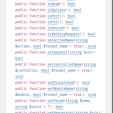
public
function
isHead
():
bool
public
function
isOptions
():
bool
public
function
isPost
():
bool
public
function
isPut
():
bool
public
function
isRouted
():
bool
public
function
isXmlHttpRequest
():
bool
public
function
setActionName
(
string
$action
,
bool
$format_name
= true
):
void
public
function
setBaseUri
(
string
$uir
):
bool
public
function
setControllerName
(
string
$controller
,
bool
$format_name
= true
):
void
public
function
setDispatched
():
void
public
function
setModuleName
(
string
$module
,
bool
$format_name
= true
):
void
public
function
setParam
(
string
$name
,
string
$value
= ?
):
bool
public
function
setRequestUri
(
string
$uir
):