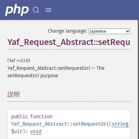
Change language:
Yaf_Request_Abstract::setReques
(Yaf >=2.1.0)
Yaf_Request_Abstract::setRequestUri
—
The
setRequestUri purpose
説明
¶
public
function
Yaf_Request_Abstract::setRequestUri
(
string
$uir
):
void