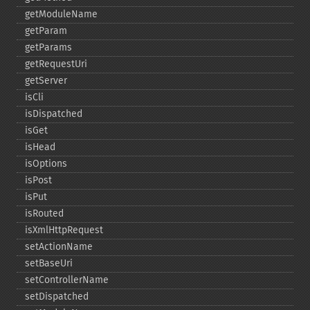
getModuleName
getParam
getParams
getRequestUri
getServer
isCli
isDispatched
isGet
isHead
isOptions
isPost
isPut
isRouted
isXmlHttpRequest
setActionName
setBaseUri
setControllerName
setDispatched