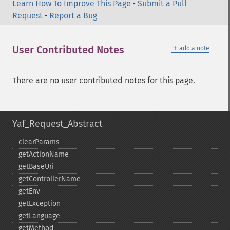
Learn How To Improve This Page
•
Submit a Pull
Request
•
Report a Bug
＋
User Contributed Notes
add a note
There are no user contributed notes for this page.
Yaf_Request_Abstract
clearParams
getActionName
getBaseUri
getControllerName
getEnv
getException
getLanguage
getMethod