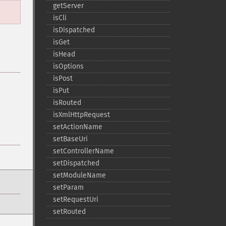
getServer
isCli
isDispatched
isGet
isHead
isOptions
isPost
isPut
isRouted
isXmlHttpRequest
setActionName
setBaseUri
setControllerName
setDispatched
setModuleName
setParam
setRequestUri
setRouted