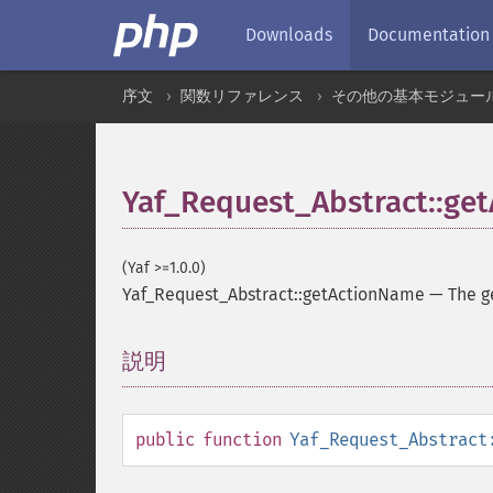
Downloads
Documentation
序文
関数リファレンス
その他の基本モジュー
Yaf_Request_Abstract::ge
(Yaf >=1.0.0)
Yaf_Request_Abstract::getActionName
—
The g
説明
¶
public
function
Yaf_Request_Abstract