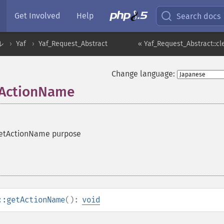
Get Involved
Help
Search docs
ル
Yaf
Yaf_Request_Abstract
« Yaf_Request_Abstract::c
Change language:
tActionName
etActionName purpose
::getActionName
():
void