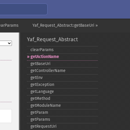
learParams
Yaf_Request_Abstract::getBaseUri »
Yaf_Request_Abstract
clearParams
getActionName
getBaseUri
getControllerName
getEnv
getException
getLanguage
getMethod
getModuleName
getParam
getParams
getRequestUri