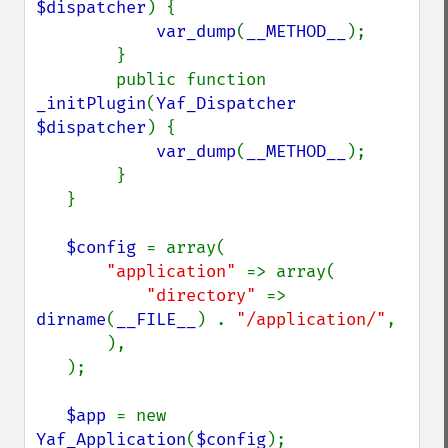
$dispatcher
) {

var_dump
(
__METHOD__
);

        }

        public function 
_initPlugin
(
Yaf_Dispatcher 
$dispatcher
) {

var_dump
(
__METHOD__
);

        }

   }

$config 
= array(

"application" 
=> array(

"directory" 
=> 
dirname
(
__FILE__
) . 
"/application/"
,

       ),

   );

$app 
= new 
Yaf_Application
(
$config
);
