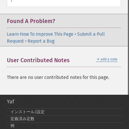
Found A Problem?
Learn How To Improve This Page
•
Submit a Pull
Request
•
Report a Bug
＋
User Contributed Notes
add a note
There are no user contributed notes for this page.
Yaf
インストール/設定
定義済み定数
例