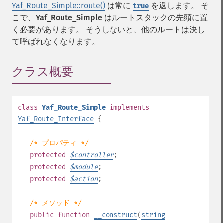
Yaf_Route_Simple::route()
は常に
を返します。 そ
true
こで、
Yaf_Route_Simple
はルートスタックの先頭に置
く必要があります。 そうしないと、他のルートは決し
て呼ばれなくなります。
クラス概要
¶
class
Yaf_Route_Simple
implements
Yaf_Route_Interface
{
/* プロパティ */
protected
$
controller
;
protected
$
module
;
protected
$
action
;
/* メソッド */
public
function
__construct
(
string