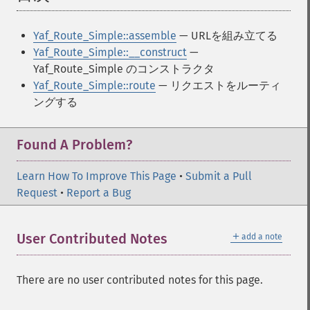
Yaf_Route_Simple::assemble
— URLを組み立てる
Yaf_Route_Simple::__construct
—
Yaf_Route_Simple のコンストラクタ
Yaf_Route_Simple::route
— リクエストをルーティ
ングする
Found A Problem?
Learn How To Improve This Page
•
Submit a Pull
Request
•
Report a Bug
＋
User Contributed Notes
add a note
There are no user contributed notes for this page.