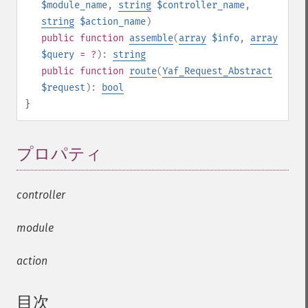
$module_name
,
string
$controller_name
,
string
$action_name
)
public
function
assemble
(
array
$info
,
array
$query
= ?
):
string
public
function
route
(
Yaf_Request_Abstract
$request
):
bool
}
プロパティ
¶
controller
module
action
目次
¶