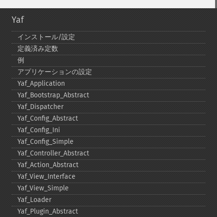
Yaf
インストール/設定
定義済み定数
例
アプリケーションの設定
Yaf_​Application
Yaf_​Bootstrap_​Abstract
Yaf_​Dispatcher
Yaf_​Config_​Abstract
Yaf_​Config_​Ini
Yaf_​Config_​Simple
Yaf_​Controller_​Abstract
Yaf_​Action_​Abstract
Yaf_​View_​Interface
Yaf_​View_​Simple
Yaf_​Loader
Yaf_​Plugin_​Abstract