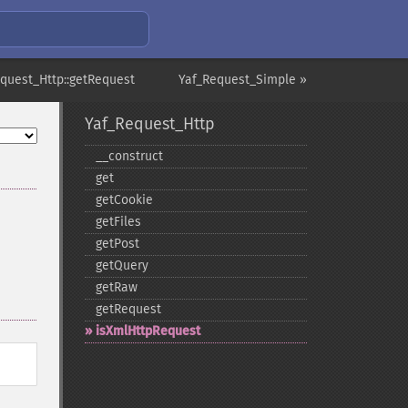
quest_Http::getRequest
Yaf_Request_Simple »
Yaf_Request_Http
_​_​construct
get
getCookie
getFiles
getPost
getQuery
getRaw
getRequest
isXmlHttpRequest