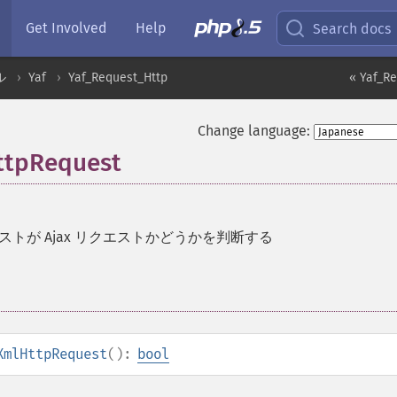
Get Involved
Help
Search docs
ル
Yaf
Yaf_Request_Http
« Yaf_Re
Change language:
ttpRequest
ストが Ajax リクエストかどうかを判断する
XmlHttpRequest
():
bool