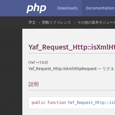
Downloads
Documentation
序文
関数リファレンス
その他の基本モジュー
Yaf_Request_Http::isXmlH
(Yaf >=1.0.0)
Yaf_Request_Http::isXmlHttpRequest
—
リクエ
説明
¶
public
function
Yaf_Request_Http::is