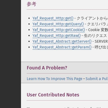
参考
¶
Yaf_Request_Http::get()
- クライアントか
Yaf_Request_Http::getQuery()
- クエリパ
Yaf_Request_Http::getCookie()
- Cookie
Yaf_Request_Http::getRaw()
- 生のリクエ
Yaf_Request_Abstract::getServer()
- SERV
Yaf_Request_Abstract::getParam()
- 呼び
Found A Problem?
Learn How To Improve This Page
•
Submit a Pul
User Contributed Notes