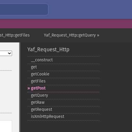
t_Http::getFiles
Yaf_Request_Http::getQuery »
Yaf_Request_Http
_​_​construct
get
getCookie
getFiles
getPost
getQuery
getRaw
getRequest
isXmlHttpRequest