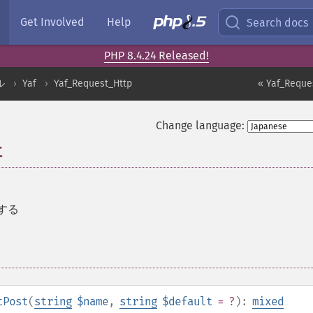
Get Involved
Help
Search docs
PHP 8.4.24 Released!
ル
Yaf
Yaf_Request_Http
« Yaf_Reques
Change language:
t
得する
tPost
(
string
$name
,
string
$default
= ?
):
mixed