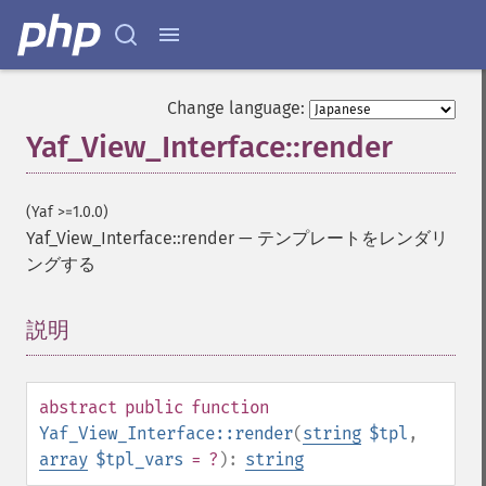
Change language:
Yaf_View_Interface::render
(Yaf >=1.0.0)
Yaf_View_Interface::render
—
テンプレートをレンダリ
ングする
説明
¶
abstract
public
function
Yaf_View_Interface::render
(
string
$tpl
,
array
$tpl_vars
= ?
):
string