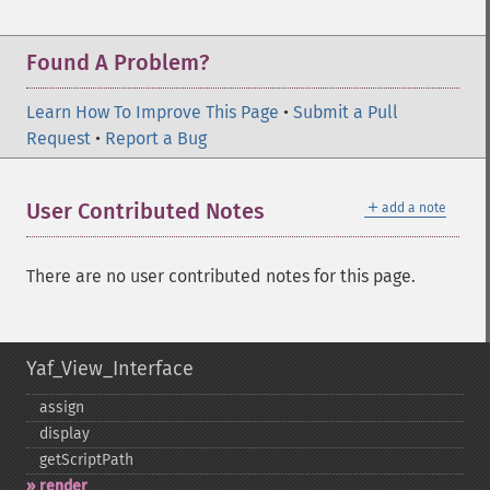
Found A Problem?
Learn How To Improve This Page
•
Submit a Pull
Request
•
Report a Bug
＋
User Contributed Notes
add a note
There are no user contributed notes for this page.
Yaf_View_Interface
assign
display
getScriptPath
render