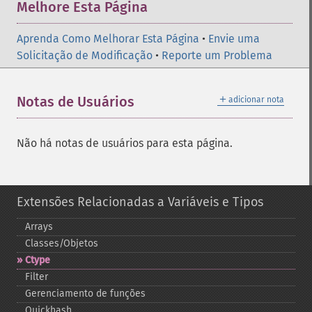
Melhore Esta Página
Aprenda Como Melhorar Esta Página
•
Envie uma
Solicitação de Modificação
•
Reporte um Problema
＋
Notas de Usuários
adicionar nota
Não há notas de usuários para esta página.
Extensões Relacionadas a Variáveis e Tipos
Arrays
Classes/Objetos
Ctype
Filter
Gerenciamento de funções
Quickhash