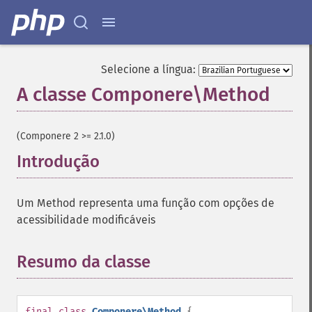
Selecione a língua:
A classe Componere\Method
¶
(Componere 2 >= 2.1.0)
Introdução
¶
Um Method representa uma função com opções de
acessibilidade modificáveis
Resumo da classe
¶
final
class
Componere\Method
{