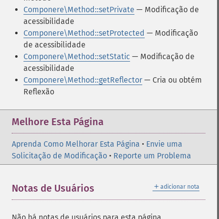
Componere\Method::setPrivate
— Modificação de
acessibilidade
Componere\Method::setProtected
— Modificação
de acessibilidade
Componere\Method::setStatic
— Modificação de
acessibilidade
Componere\Method::getReflector
— Cria ou obtém
Reflexão
Melhore Esta Página
Aprenda Como Melhorar Esta Página
•
Envie uma
Solicitação de Modificação
•
Reporte um Problema
＋
Notas de Usuários
adicionar nota
Não há notas de usuários para esta página.