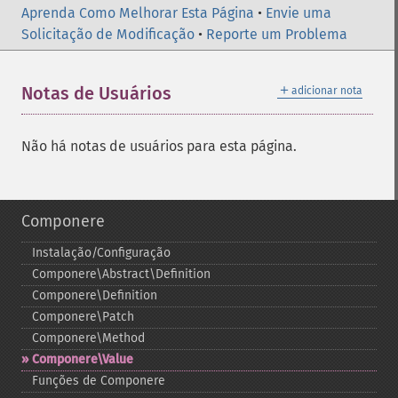
Aprenda Como Melhorar Esta Página
•
Envie uma
Solicitação de Modificação
•
Reporte um Problema
＋
Notas de Usuários
adicionar nota
Não há notas de usuários para esta página.
Componere
Instalação/Configuração
Componere\Abstract\Definition
Componere\Definition
Componere\Patch
Componere\Method
Componere\Value
Funções de Componere