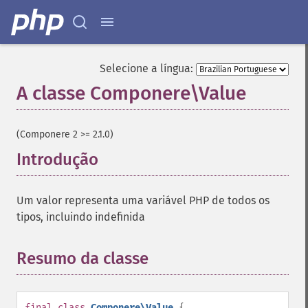
Selecione a língua:
A classe Componere\Value
¶
(Componere 2 >= 2.1.0)
Introdução
¶
Um valor representa uma variável PHP de todos os
tipos, incluindo indefinida
Resumo da classe
¶
final
class
Componere\Value
{