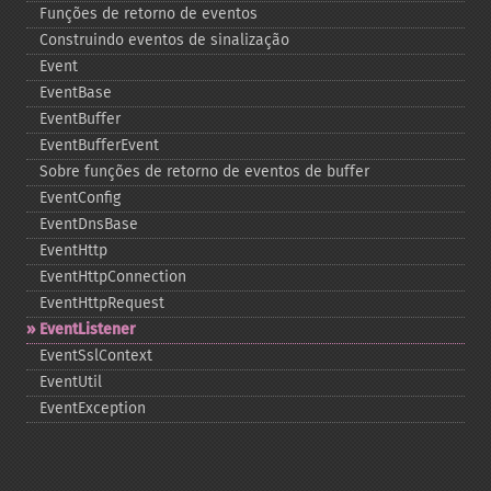
Funções de retorno de eventos
Construindo eventos de sinalização
Event
EventBase
EventBuffer
EventBufferEvent
Sobre funções de retorno de eventos de buffer
EventConfig
EventDnsBase
EventHttp
EventHttpConnection
EventHttpRequest
EventListener
EventSslContext
EventUtil
EventException