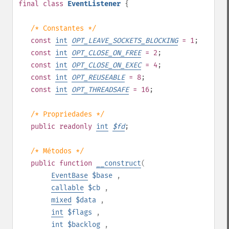
final
class
EventListener
{
/* Constantes */
const
int
OPT_LEAVE_SOCKETS_BLOCKING
= 1
;
const
int
OPT_CLOSE_ON_FREE
= 2
;
const
int
OPT_CLOSE_ON_EXEC
= 4
;
const
int
OPT_REUSEABLE
= 8
;
const
int
OPT_THREADSAFE
= 16
;
/* Propriedades */
public
readonly
int
$
fd
;
/* Métodos */
public
function
__construct
(
EventBase
$base
,
callable
$cb
,
mixed
$data
,
int
$flags
,
int
$backlog
,