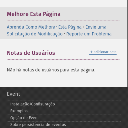
Melhore Esta Página
Aprenda Como Melhorar Esta Página
•
Envie uma
Solicitação de Modificação
•
Reporte um Problema
＋
Notas de Usuários
adicionar nota
Não há notas de usuários para esta página.
Event
Instalação/Configuração
Exemplos
Opção de Event
Sobre persistência de eventos