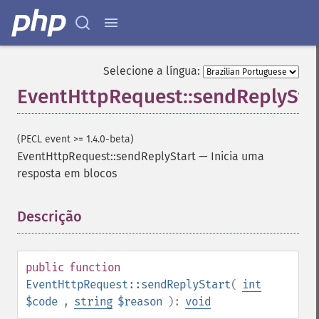
Selecione a língua:
EventHttpRequest::sendReplySta
(PECL event >= 1.4.0-beta)
EventHttpRequest::sendReplyStart
—
Inicia uma
resposta em blocos
Descrição
¶
public
function
EventHttpRequest::sendReplyStart
(
int
$code
,
string
$reason
):
void