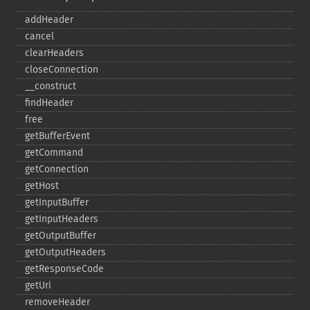
addHeader
cancel
clearHeaders
closeConnection
_​_​construct
findHeader
free
getBufferEvent
getCommand
getConnection
getHost
getInputBuffer
getInputHeaders
getOutputBuffer
getOutputHeaders
getResponseCode
getUri
removeHeader