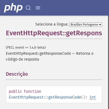
Selecione a língua:
EventHttpRequest::getResponse
(PECL event >= 1.4.0-beta)
EventHttpRequest::getResponseCode
—
Retorna o
código de resposta
Descrição
¶
public
function
EventHttpRequest::getResponseCode
():
int