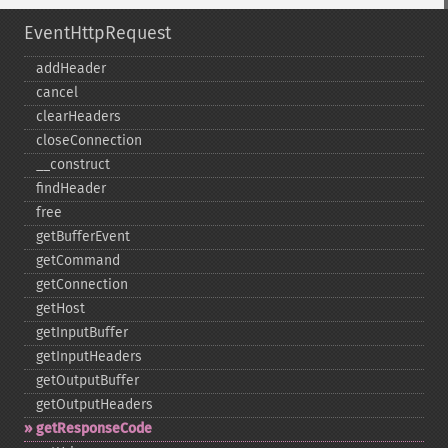
EventHttpRequest
addHeader
cancel
clearHeaders
closeConnection
_​_​construct
findHeader
free
getBufferEvent
getCommand
getConnection
getHost
getInputBuffer
getInputHeaders
getOutputBuffer
getOutputHeaders
getResponseCode