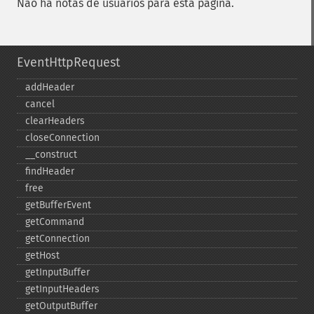
Não há notas de usuários para esta página.
EventHttpRequest
addHeader
cancel
clearHeaders
closeConnection
_​_​construct
findHeader
free
getBufferEvent
getCommand
getConnection
getHost
getInputBuffer
getInputHeaders
getOutputBuffer