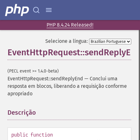
PHP 8.4.24 Released!
Selecione a língua:
EventHttpRequest::sendReplyEn
(PECL event >= 1.4.0-beta)
EventHttpRequest::sendReplyEnd
—
Conclui uma
resposta em blocos, liberando a requisição conforme
apropriado
Descrição
¶
public
function