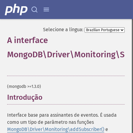
Selecione a língua:
A interface
MongoDB\Driver\Monitoring\Sub
¶
(mongodb >=1.3.0)
Introdução
¶
Interface base para assinantes de eventos. É usada
como um tipo de parâmetro nas funções
MongoDB\Driver\Monitoring\addSubscriber()
e