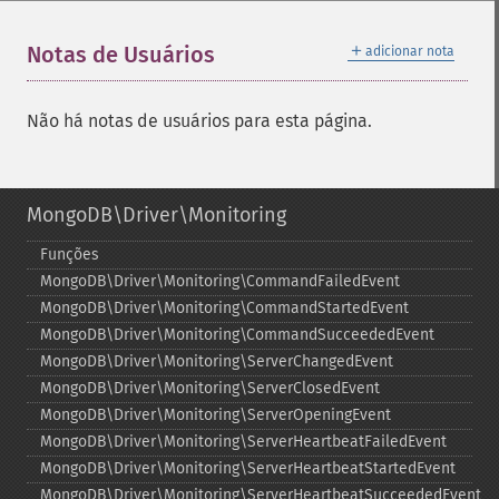
＋
Notas de Usuários
adicionar nota
Não há notas de usuários para esta página.
MongoDB\Driver\Monitoring
Funções
MongoDB\Driver\Monitoring\CommandFailedEvent
MongoDB\Driver\Monitoring\CommandStartedEvent
MongoDB\Driver\Monitoring\CommandSucceededEvent
MongoDB\Driver\Monitoring\ServerChangedEvent
MongoDB\Driver\Monitoring\ServerClosedEvent
MongoDB\Driver\Monitoring\ServerOpeningEvent
MongoDB\Driver\Monitoring\ServerHeartbeatFailedEvent
MongoDB\Driver\Monitoring\ServerHeartbeatStartedEvent
MongoDB\Driver\Monitoring\ServerHeartbeatSucceededEvent