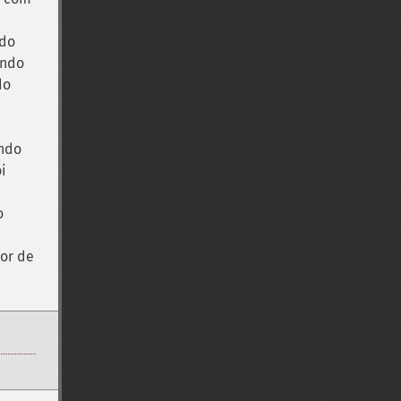
ndo
ando
do
ando
i
o
or de