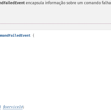
dFailedEvent
encapsula informação sobre um comando falha
mmandFailedEvent
{
d
$
serviceId
;