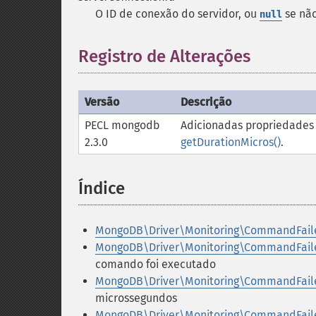
O ID de conexão do servidor, ou
se não
null
Registro de Alterações
Versão
Descrição
PECL mongodb
Adicionadas propriedades
2.3.0
getDurationMicros()
.
Índice
¶
MongoDB\Driver\Monitoring\CommandFai
MongoDB\Driver\Monitoring\CommandFail
comando foi executado
MongoDB\Driver\Monitoring\CommandFaile
microssegundos
MongoDB\Driver\Monitoring\CommandFaile