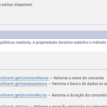
 estiver disponível.
 públicas
readonly
. A propriedade
duration
substitui o método
ledEvent::getCommandName
— Retorna o nome do comando
edEvent::getDatabaseName
— Retorna o banco de dados no q
dEvent::getDurationMicros
— Retorna a duração do comand
dEvent::getError
— Retorna a exceção associada ao comand