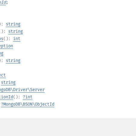
nId
;
):
string
():
string
os
():
int
eption
ng
):
string
ect
:
string
ngoDB\Driver\Server
tionId
():
?
int
:
?
MongoDB\BSON\ObjectId