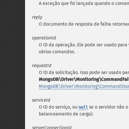
A exceção que foi lançada quando o coman
reply
O documento de resposta de falha retornad
operationId
O ID da operação. Ele pode ser usado para
vários comandos.
requestId
O ID da solicitação. Isso pode ser usado pa
MongoDB\Driver\Monitoring\CommandFai
MongoDB\Driver\Monitoring\CommandStar
serviceId
O ID do serviço, ou
se o servidor não o
null
balanceamento de carga).
serverConnectionId