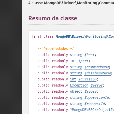
A classe
MongoDB\Driver\Monitoring\Comman
Resumo da classe
¶
final
class
MongoDB\Driver\Monitoring\Co
/* Propriedades */
public
readonly
string
$
host
;
public
readonly
int
$
port
;
public
readonly
string
$
commandName
;
public
readonly
string
$
databaseName
;
public
readonly
int
$
duration
;
public
readonly
Exception
$
error
;
public
readonly
object
$
reply
;
public
readonly
string
$
operationId
;
public
readonly
string
$
requestId
;
public
readonly
?
MongoDB\BSON\ObjectI