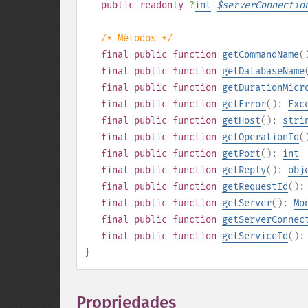
public
readonly
?
int
$
serverConnectio
/* Métodos */
final
public
function
getCommandName
(
final
public
function
getDatabaseName
final
public
function
getDurationMicr
final
public
function
getError
():
Exc
final
public
function
getHost
():
stri
final
public
function
getOperationId
(
final
public
function
getPort
():
int
final
public
function
getReply
():
obj
final
public
function
getRequestId
()
final
public
function
getServer
():
Mo
final
public
function
getServerConnec
final
public
function
getServiceId
()
}
Propriedades
¶