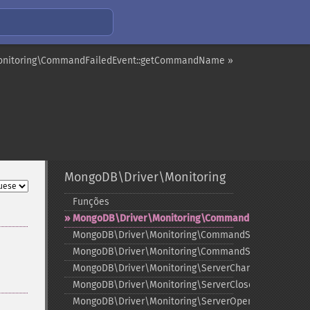
onitoring\CommandFailedEvent::getCommandName »
MongoDB\Driver\Monitoring
Funções
¶
MongoDB\Driver\Monitoring\CommandFailedEvent
MongoDB\Driver\Monitoring\CommandStartedEvent
MongoDB\Driver\Monitoring\CommandSucceededEve
MongoDB\Driver\Monitoring\ServerChangedEvent
MongoDB\Driver\Monitoring\ServerClosedEvent
MongoDB\Driver\Monitoring\ServerOpeningEvent