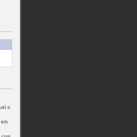
ual o
o em
o com