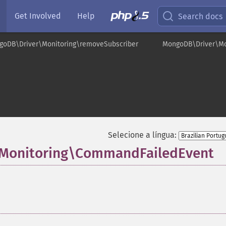
Get Involved
Help
Search docs
goDB\Driver\Monitoring\removeSubscriber
MongoDB\Driver\M
Selecione a língua:
\Monitoring\CommandFailedEvent