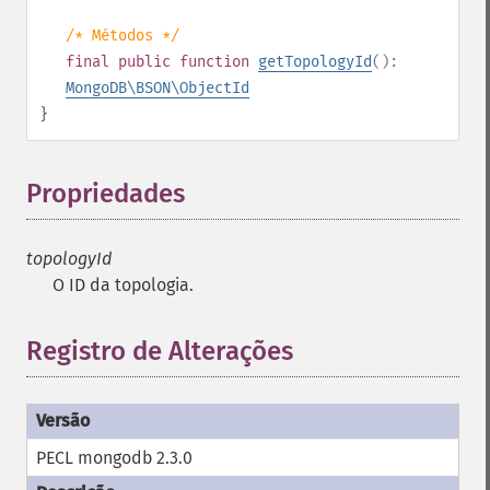
/* Métodos */
final
public
function
getTopologyId
():
MongoDB\BSON\ObjectId
}
Propriedades
¶
topologyId
O ID da topologia.
Registro de Alterações
PECL mongodb 2.3.0