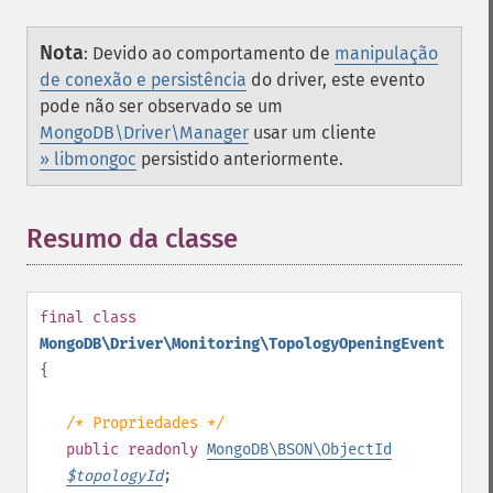
Nota
:
Devido ao comportamento de
manipulação
de conexão e persistência
do driver, este evento
pode não ser observado se um
MongoDB\Driver\Manager
usar um cliente
» libmongoc
persistido anteriormente.
Resumo da classe
¶
final
class
MongoDB\Driver\Monitoring\TopologyOpeningEvent
{
/* Propriedades */
public
readonly
MongoDB\BSON\ObjectId
$
topologyId
;