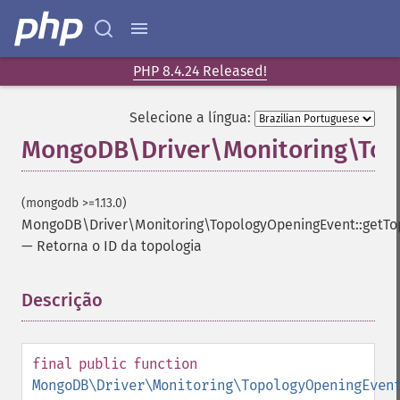
PHP 8.4.24 Released!
Selecione a língua:
MongoDB\Driver\Monitoring\Top
(mongodb >=1.13.0)
MongoDB\Driver\Monitoring\TopologyOpeningEvent::getTo
—
Retorna o ID da topologia
Descrição
¶
final
public
function
MongoDB\Driver\Monitoring\TopologyOpeningEven