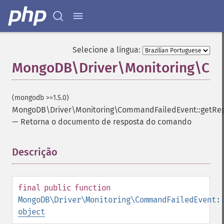
Selecione a língua:
MongoDB\Driver\Monitoring\Com
(mongodb >=1.5.0)
MongoDB\Driver\Monitoring\CommandFailedEvent::getRe
—
Retorna o documento de resposta do comando
Descrição
¶
final
public
function
MongoDB\Driver\Monitoring\CommandFailedEvent:
object