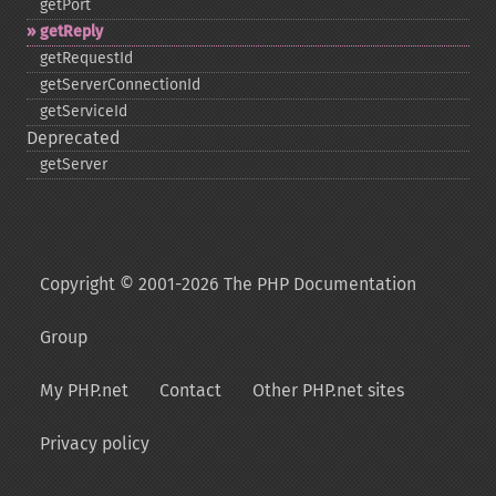
getPort
getReply
getRequestId
getServerConnectionId
getServiceId
Deprecated
getServer
Copyright © 2001-2026 The PHP Documentation
Group
My PHP.net
Contact
Other PHP.net sites
Privacy policy