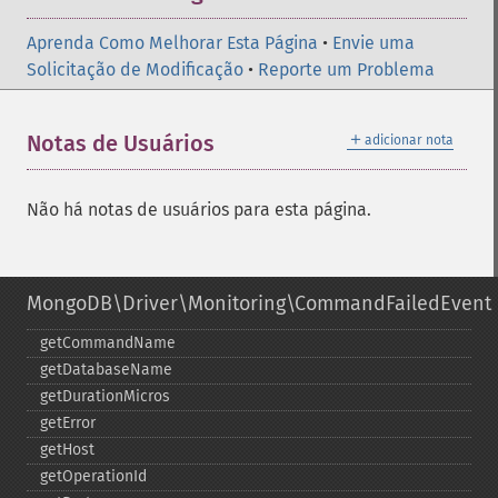
Aprenda Como Melhorar Esta Página
•
Envie uma
Solicitação de Modificação
•
Reporte um Problema
＋
Notas de Usuários
adicionar nota
Não há notas de usuários para esta página.
MongoDB\Driver\Monitoring\CommandFailedEvent
getCommandName
getDatabaseName
getDurationMicros
getError
getHost
getOperationId