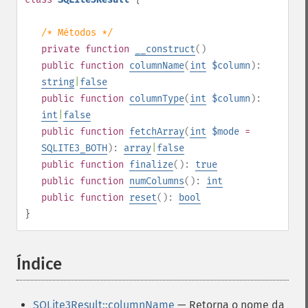
/* Métodos */
private
function
__construct
()
public
function
columnName
(
int
$column
):
string
|
false
public
function
columnType
(
int
$column
):
int
|
false
public
function
fetchArray
(
int
$mode
=
SQLITE3_BOTH
):
array
|
false
public
function
finalize
():
true
public
function
numColumns
():
int
public
function
reset
():
bool
}
Índice
¶
SQLite3Result::columnName
— Retorna o nome da