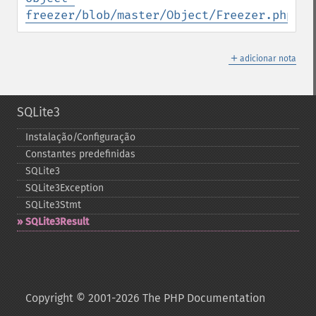
freezer/blob/master/Object/Freezer.php
＋
adicionar nota
SQLite3
Instalação/Configuração
Constantes predefinidas
SQLite3
SQLite3Exception
SQLite3Stmt
SQLite3Result
Copyright © 2001-2026 The PHP Documentation