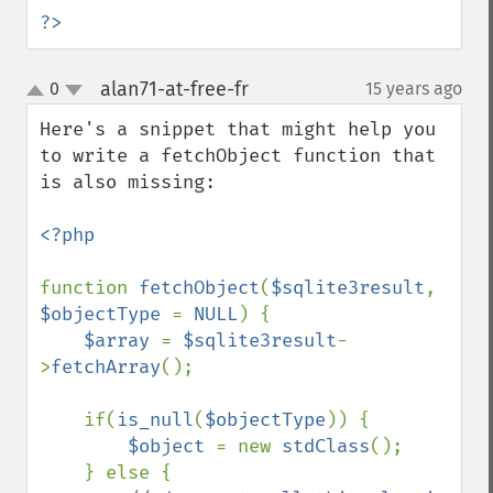
?>
alan71-at-free-fr
0
15 years ago
¶
up
down
Here's a snippet that might help you 
to write a fetchObject function that 
is also missing:

<?php

function 
fetchObject
(
$sqlite3result
, 
$objectType 
= 
NULL
) {

$array 
= 
$sqlite3result
-
>
fetchArray
();

    if(
is_null
(
$objectType
)) {

$object 
= new 
stdClass
();

    } else {
