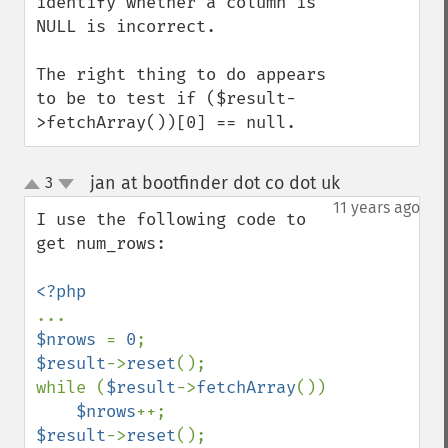
identify whether a column is 
NULL is incorrect.

The right thing to do appears 
to be to test if ($result-
>fetchArray())[0] == null.
jan at bootfinder dot co dot uk
3
¶
up
down
11 years ago
I use the following code to 
get num_rows:

$nrows 
= 
0
$result
->
reset
();

while (
$result
->
fetchArray
())

$nrows
$result
->
reset
();
