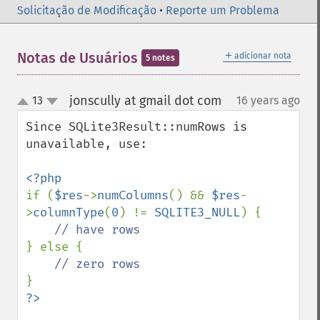
Solicitação de Modificação
•
Reporte um Problema
＋
Notas de Usuários
adicionar nota
5 notes
jonscully at gmail dot com
13
16 years ago
¶
up
down
Since SQLite3Result::numRows is 
unavailable, use:

if (
$res
->
numColumns
() && 
$res
-
>
columnType
(
0
) != 
SQLITE3_NULL
) {

} else {
