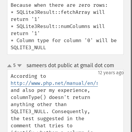
Because when there are zero rows:

* SQLite3Result::fetchArray will 
return '1'

* SQLite3Result::numColumns will 
return '1'

* Column type for column '0' will be 
SQLITE3_NULL
sameers dot public at gmail dot com
5
¶
up
down
12 years ago
According to 
http://www.php.net/manual/en/sqlite3resul
and also per my experience, 
columnType() doesn't return 
anything other than 
SQLITE3_NULL. Consequently, 
the test suggested in the 
comment that tries to 