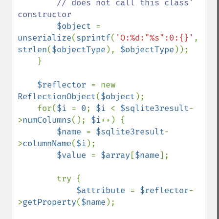
// does not call this class' 
constructor

$object 
= 
unserialize
(
sprintf
(
'O:%d:"%s":0:{}'
, 
strlen
(
$objectType
), 
$objectType
));

    }

$reflector 
= new 
ReflectionObject
(
$object
);

    for(
$i 
= 
0
; 
$i 
< 
$sqlite3result
-
>
numColumns
(); 
$i
++) {

$name 
= 
$sqlite3result
-
>
columnName
(
$i
);

$value 
= 
$array
[
$name
];

        try {

$attribute 
= 
$reflector
-
>
getProperty
(
$name
);
