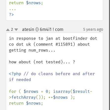
return 
$nrows
;

?>
atesin () 6m4i1 ! com
2
5 years ago
¶
up
down
in response to jan at bootfinder dot 
co dot uk (comment #115891) about 
getting num_rows...

how about (not tested)... ?

<?php 
// do cleans before and after 
if needed

for ( 
$nrows 
= 
0
; 
isarray
(
$result
-
>
fetchArray
()); ++
$nrows 
);

return 
$nrows
;
