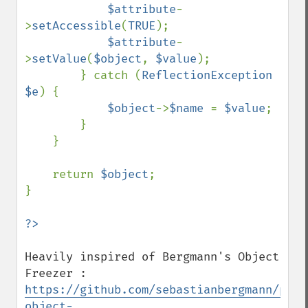
$attribute
-
>
setAccessible
(
TRUE
);

$attribute
-
>
setValue
(
$object
, 
$value
);

        } catch (
ReflectionException 
$e
) {

$object
->
$name 
= 
$value
;

        }

    }

    return 
$object
;

}

Heavily inspired of Bergmann's Object 
https://github.com/sebastianbergmann/php-
object-