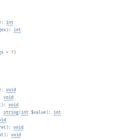
):
int
gex
):
int
gs
= ?
)
):
void
:
void
t
):
void
,
string
|
int
$value
):
int
oid
ret
):
void
ut
):
void