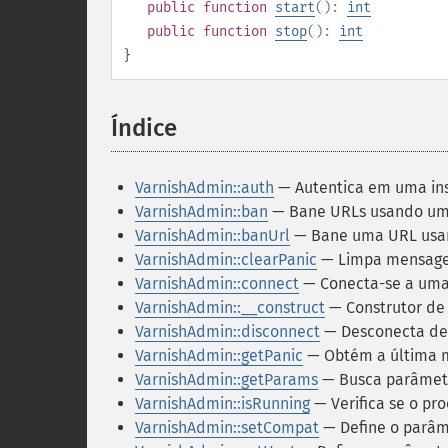
public
function
start
():
int
public
function
stop
():
int
}
Índice
¶
VarnishAdmin::auth
— Autentica em uma ins
VarnishAdmin::ban
— Bane URLs usando um
VarnishAdmin::banUrl
— Bane uma URL usa
VarnishAdmin::clearPanic
— Limpa mensagen
VarnishAdmin::connect
— Conecta-se a uma 
VarnishAdmin::__construct
— Construtor de
VarnishAdmin::disconnect
— Desconecta de 
VarnishAdmin::getPanic
— Obtém a última m
VarnishAdmin::getParams
— Busca parâmetro
VarnishAdmin::isRunning
— Verifica se o p
VarnishAdmin::setCompat
— Define o parâm