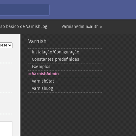
Uso básico de VarnishLog
VarnishAdmin::auth »
Varnish
Instalação/Configuração
Constantes predefinidas
Exemplos
VarnishAdmin
VarnishStat
VarnishLog