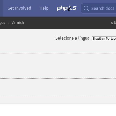
Get Involved
Help
Search docs
ços
Varnish
« 
Selecione a língua: