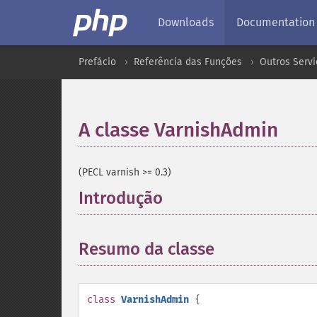
Downloads
Documentation
Prefácio
Referência das Funções
Outros Servi
A classe VarnishAdmin
¶
(PECL varnish >= 0.3)
Introdução
¶
Resumo da classe
¶
class
VarnishAdmin
{