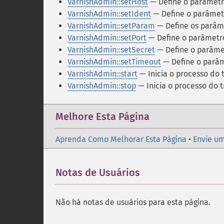
VarnishAdmin::setHost
— Define o parâmetr
VarnishAdmin::setIdent
— Define o parâmetr
VarnishAdmin::setParam
— Define os parâme
VarnishAdmin::setPort
— Define o parâmetro
VarnishAdmin::setSecret
— Define o parâme
VarnishAdmin::setTimeout
— Define o parâm
VarnishAdmin::start
— Inicia o processo do 
VarnishAdmin::stop
— Inicia o processo do 
Melhore Esta Página
Aprenda Como Melhorar Esta Página
•
Envie um
Notas de Usuários
Não há notas de usuários para esta página.