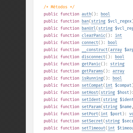
/* Métodos */
public
function
auth
():
bool
public
function
ban
(
string
$vcl_regex
public
function
banUrl
(
string
$vcl_re
public
function
clearPanic
():
int
public
function
connect
():
bool
public
function
__construct
(
array
$ar
public
function
disconnect
():
bool
public
function
getPanic
():
string
public
function
getParams
():
array
public
function
isRunning
():
bool
public
function
setCompat
(
int
$compat
public
function
setHost
(
string
$host
)
public
function
setIdent
(
string
$iden
public
function
setParam
(
string
$name
public
function
setPort
(
int
$port
):
v
public
function
setSecret
(
string
$sec
public
function
setTimeout
(
int
$timeo