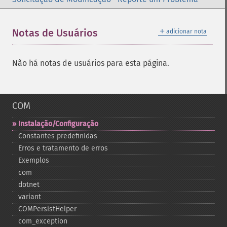
＋
Notas de Usuários
adicionar nota
Não há notas de usuários para esta página.
COM
Instalação/Configuração
Constantes predefinidas
Erros e tratamento de erros
Exemplos
com
dotnet
variant
COMPersistHelper
com_​exception