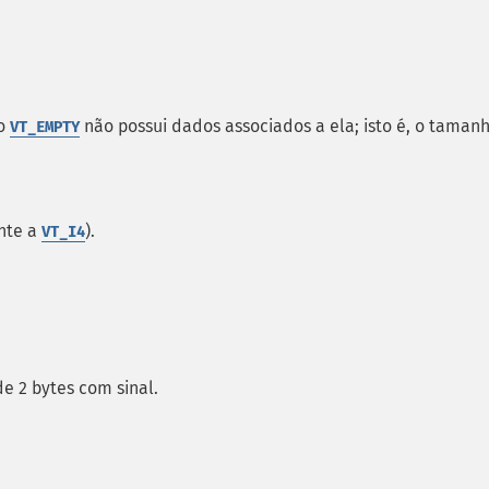
po
não possui dados associados a ela; isto é, o taman
VT_EMPTY
ente a
).
VT_I4
e 2 bytes com sinal.