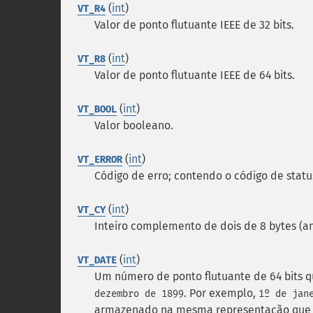
(
int
)
VT_R4
Valor de ponto flutuante IEEE de 32 bits.
(
int
)
VT_R8
Valor de ponto flutuante IEEE de 64 bits.
(
int
)
VT_BOOL
Valor booleano.
(
int
)
VT_ERROR
Código de erro; contendo o código de statu
(
int
)
VT_CY
Inteiro complemento de dois de 8 bytes (a
(
int
)
VT_DATE
Um número de ponto flutuante de 64 bits 
. Por exemplo,
dezembro de 1899
1º de jan
armazenado na mesma representação qu