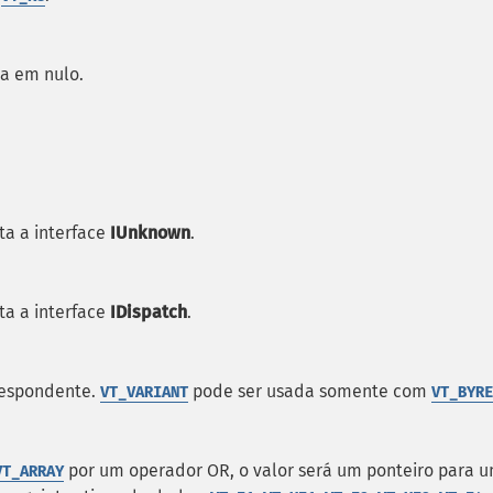
a em nulo.
a a interface
IUnknown
.
a a interface
IDispatch
.
respondente.
pode ser usada somente com
VT_VARIANT
VT_BYRE
por um operador OR, o valor será um ponteiro para 
VT_ARRAY