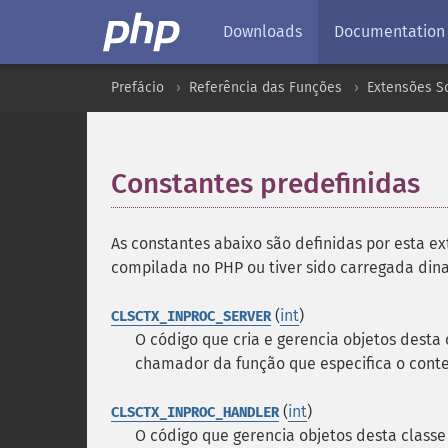
Downloads
Documentation
Prefácio
Referência das Funções
Extensões S
Constantes predefinidas
¶
As constantes abaixo são definidas por esta ex
compilada no PHP ou tiver sido carregada d
(
int
)
CLSCTX_INPROC_SERVER
O código que cria e gerencia objetos dest
chamador da função que especifica o conte
(
int
)
CLSCTX_INPROC_HANDLER
O código que gerencia objetos desta class