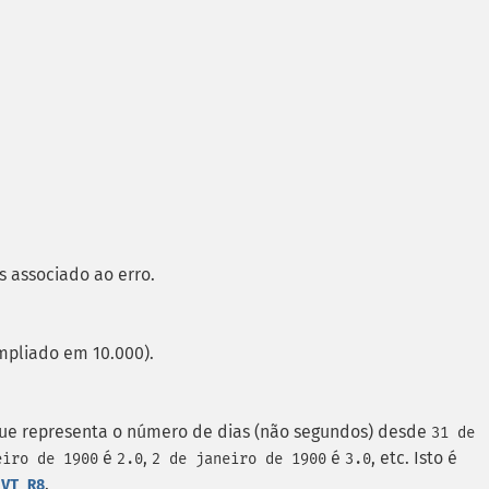
s associado ao erro.
mpliado em 10.000).
que representa o número de dias (não segundos) desde
31 de
é
,
é
, etc. Isto é
eiro de 1900
2.0
2 de janeiro de 1900
3.0
e
.
VT_R8