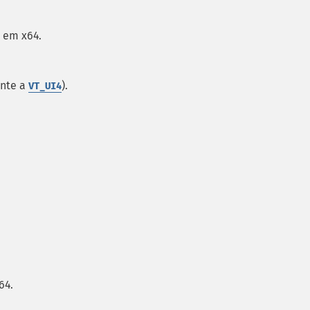
 em x64.
ente a
).
VT_UI4
64.