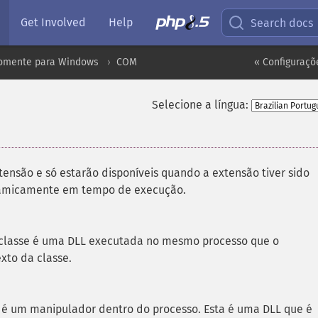
Get Involved
Help
Search docs
omente para Windows
COM
« Configuraç
Selecione a língua:
tensão e só estarão disponíveis quando a extensão tiver sido
inamicamente em tempo de execução.
a classe é uma DLL executada no mesmo processo que o
xto da classe.
e é um manipulador dentro do processo. Esta é uma DLL que é