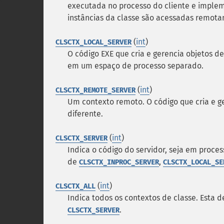
executada no processo do cliente e implem
instâncias da classe são acessadas remot
(
int
)
CLSCTX_LOCAL_SERVER
O código EXE que cria e gerencia objetos 
em um espaço de processo separado.
(
int
)
CLSCTX_REMOTE_SERVER
Um contexto remoto. O código que cria e 
diferente.
(
int
)
CLSCTX_SERVER
Indica o código do servidor, seja em proce
de
,
CLSCTX_INPROC_SERVER
CLSCTX_LOCAL_SE
(
int
)
CLSCTX_ALL
Indica todos os contextos de classe. Esta 
.
CLSCTX_SERVER