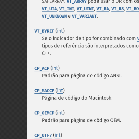
.
pode usar o OR com os 
SAFEARRAY
VT_ARRAY
,
,
,
,
,
VT_UI4
VT_INT
VT_UINT
VT_R4
VT_R8
VT_BO
e
.
VT_UNKNOWN
VT_VARIANT
(
int
)
VT_BYREF
Se o indicador de tipo for combinado com
tipos de referência são interpretados com
C++.
(
int
)
CP_ACP
Padrão para página de código ANSI.
(
int
)
CP_MACCP
Página de código do Macintosh.
(
int
)
CP_OEMCP
Padrão para página de código OEM.
(
int
)
CP_UTF7