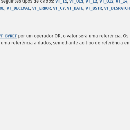
seguintes tipos de dados:
,
,
,
,
,
VT_I1
VT_UI1
VT_I2
VT_UI2
VT_I4
,
,
,
,
,
,
OL
VT_DECIMAL
VT_ERROR
VT_CY
VT_DATE
VT_BSTR
VT_DISPATCH
por um operador OR, o valor será uma referência. Os
VT_BYREF
o uma referência a dados, semelhante ao tipo de referência e