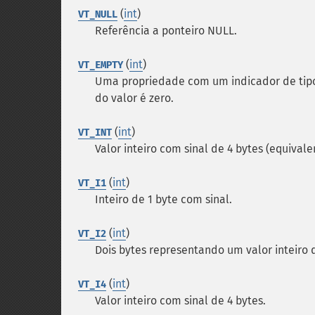
(
int
)
VT_NULL
Referência a ponteiro NULL.
(
int
)
VT_EMPTY
Uma propriedade com um indicador de ti
do valor é zero.
(
int
)
VT_INT
Valor inteiro com sinal de 4 bytes (equival
(
int
)
VT_I1
Inteiro de 1 byte com sinal.
(
int
)
VT_I2
Dois bytes representando um valor inteiro d
(
int
)
VT_I4
Valor inteiro com sinal de 4 bytes.