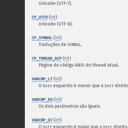
Unicode (UTF-7).
(
int
)
CP_UTF8
Unicode (UTF-8).
(
int
)
CP_SYMBOL
Traduções de
.
SYMBOL
(
int
)
CP_THREAD_ACP
Página de código ANSI do thread atual.
(
int
)
VARCMP_LT
O
esquerdo é menor que o
direito
bstr
bstr
(
int
)
VARCMP_EQ
Os dois parâmetros são iguais.
(
int
)
VARCMP_GT
O
esquerdo é maior que o
direito
bstr
bstr