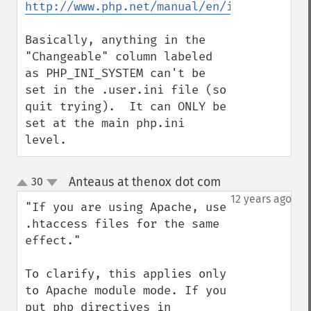
http://www.php.net/manual/en/ini.list.php
Basically, anything in the 
"Changeable" column labeled 
as PHP_INI_SYSTEM can't be 
set in the .user.ini file (so 
quit trying).  It can ONLY be 
set at the main php.ini 
level.
Anteaus at thenox dot com
30
¶
up
down
12 years ago
"If you are using Apache, use 
.htaccess files for the same 
effect."

To clarify, this applies only 
to Apache module mode. If you 
put php directives in 