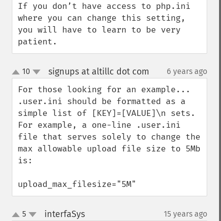
If you don’t have access to php.ini 
where you can change this setting, 
you will have to learn to be very 
patient.
signups at altillc dot com
10
6 years ago
¶
up
down
For those looking for an example... 
.user.ini should be formatted as a 
simple list of [KEY]=[VALUE]\n sets.  
For example, a one-line .user.ini 
file that serves solely to change the 
max allowable upload file size to 5Mb 
is:

upload_max_filesize="5M"
interfaSys
5
15 years ago
¶
up