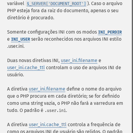
variável
). Caso o arquivo
$_SERVER['DOCUMENT_ROOT']
PHP esteja fora da raiz do documento, apenas o seu
diretório é procurado.
Somente configurações INI com os modos
INI_PERDIR
e
serão reconhecidos nos arquivos INI estilo
INI_USER
.user.ini.
Duas novas diretivas INI,
user_ini.filename
e
user_ini.cache_ttl
controlam o uso de arquivos INI de
usuário.
A diretiva
user_ini.filename
define o nome do arquivo
que o PHP procura em cada diretório; se for definido
como uma string vazia, o PHP não fará a varredura em
tudo. O padrão é
.
.user.ini
A diretiva
user_ini.cache_ttl
controla a frequência de
como os arquivos INI de usuário são relidos. O padrão