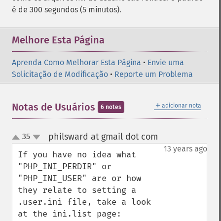
é de 300 segundos (5 minutos).
Melhore Esta Página
Aprenda Como Melhorar Esta Página
•
Envie uma
Solicitação de Modificação
•
Reporte um Problema
＋
Notas de Usuários
adicionar nota
6 notes
philsward at gmail dot com
35
¶
up
down
13 years ago
If you have no idea what 
"PHP_INI_PERDIR" or 
"PHP_INI_USER" are or how 
they relate to setting a 
.user.ini file, take a look 
at the ini.list page: 