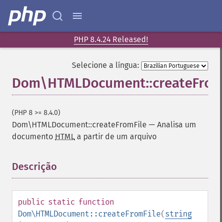
PHP 8.4.24 Released!
Selecione a língua:
Dom\HTMLDocument::createFrom
(PHP 8 >= 8.4.0)
Dom\HTMLDocument::createFromFile
—
Analisa um
documento
HTML
a partir de um arquivo
Descrição
¶
public
static
function
Dom\HTMLDocument::createFromFile
(
string