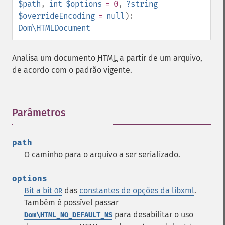
$path
,
int
$options
= 0
,
?
string
$overrideEncoding
=
null
):
Dom\HTMLDocument
Analisa um documento
HTML
a partir de um arquivo,
de acordo com o padrão vigente.
Parâmetros
¶
path
O caminho para o arquivo a ser serializado.
options
Bit a bit
das
constantes de opções da libxml
.
OR
Também é possível passar
para desabilitar o uso
Dom\HTML_NO_DEFAULT_NS