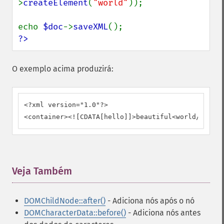
>
createElement
(
"world"
));

echo 
$doc
->
saveXML
?>
O exemplo acima produzirá:
<?xml version="1.0"?>

<container><![CDATA[hello]]>beautiful<world/></con
Veja Também
¶
DOMChildNode::after()
- Adiciona nós após o nó
DOMCharacterData::before()
- Adiciona nós antes