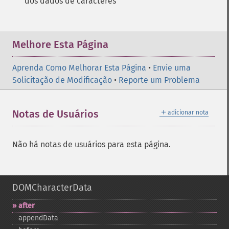
dos dados de caracteres
Melhore Esta Página
Aprenda Como Melhorar Esta Página
•
Envie uma
Solicitação de Modificação
•
Reporte um Problema
＋
Notas de Usuários
adicionar nota
Não há notas de usuários para esta página.
DOMCharacterData
after
appendData