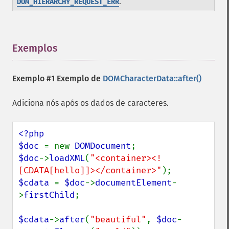
.
DOM_HIERARCHY_REQUEST_ERR
Exemplos
¶
Exemplo #1 Exemplo de
DOMCharacterData::after()
Adiciona nós após os dados de caracteres.
<?php

$doc 
= new 
DOMDocument
$doc
->
loadXML
(
"<container><!
[CDATA[hello]]></container>"
$cdata 
= 
$doc
->
documentElement
-
>
firstChild
;

$cdata
->
after
(
"beautiful"
, 
$doc
-