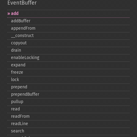
EventBuffer
add
addBuffer
appendFrom
_​_​construct
copyout
drain
enableLocking
expand
freeze
lock
prepend
prependBuffer
pullup
read
readFrom
readLine
search