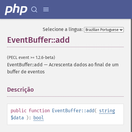
Selecione a língua:
EventBuffer::add
(PECL event >= 1.2.6-beta)
EventBuffer::add
—
Acrescenta dados ao final de um
buffer de eventos
Descrição
¶
public
function
EventBuffer::add
(
string
$data
):
bool