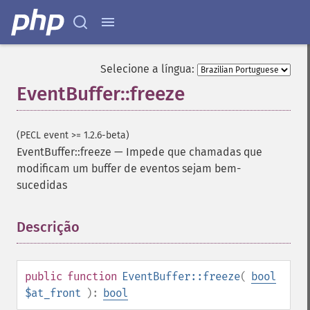
Selecione a língua:
EventBuffer::freeze
(PECL event >= 1.2.6-beta)
EventBuffer::freeze
—
Impede que chamadas que
modificam um buffer de eventos sejam bem-
sucedidas
Descrição
¶
public
function
EventBuffer::freeze
(
bool
$at_front
):
bool