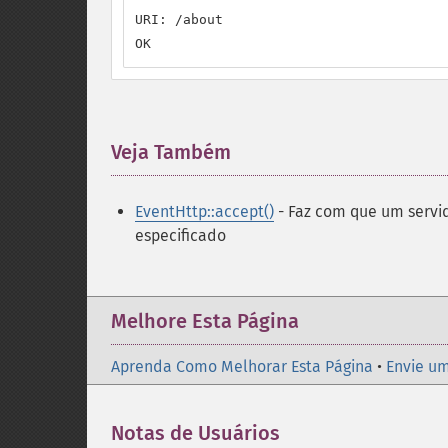
URI: /about

OK
Veja Também
¶
EventHttp::accept()
- Faz com que um servid
especificado
Melhore Esta Página
Aprenda Como Melhorar Esta Página
•
Envie um
Notas de Usuários