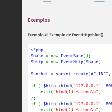
Exemplos
¶
Exemplo #1 Exemplo de
EventHttp::bind()
<?php

$base 
= new 
EventBase
$http 
= new 
EventHttp
(
$base
);

$socket 
= 
socket_create
(
AF_INET
,
if (!
$http
->
bind
(
"127.0.0.1"
, 
80
    exit(
"bind(1) falhou\n"
);

};

if (!
$http
->
bind
(
"127.0.0.1"
, 
80
    exit(
"bind(2) falhou\n"
);
