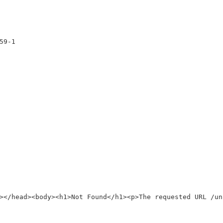
9-1

></head><body><h1>Not Found</h1><p>The requested URL /un