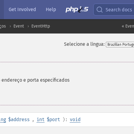
Get Involved
Help
Search docs
ços
Event
EventHttp
« Even
Selecione a língua:
 endereço e porta especificados
ing
$address
,
int
$port
):
void