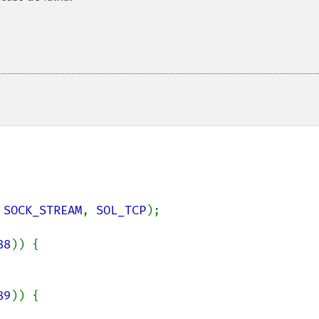
 
SOCK_STREAM
, 
SOL_TCP
);

88
)) {

89
)) {
