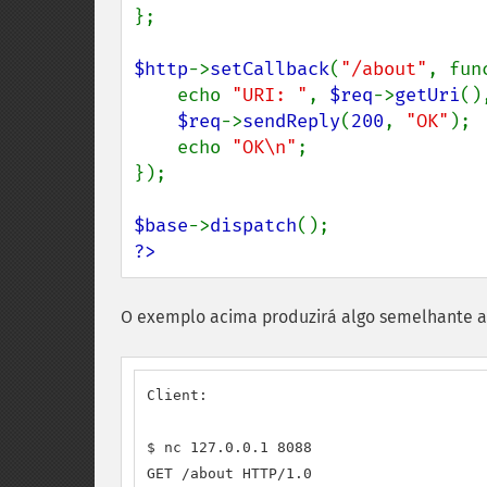
};

$http
->
setCallback
(
"/about"
, fun
    echo 
"URI: "
, 
$req
->
getUri
()
$req
->
sendReply
(
200
, 
"OK"
);

    echo 
"OK\n"
;

});

$base
->
dispatch
?>
O exemplo acima produzirá algo semelhante a
Client:

$ nc 127.0.0.1 8088

GET /about HTTP/1.0
