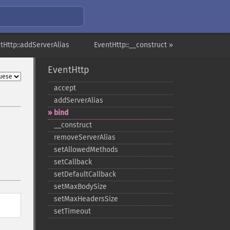
tHttp::addServerAlias
EventHttp::__construct »
EventHttp
accept
addServerAlias
bind
_​_​construct
removeServerAlias
setAllowedMethods
setCallback
setDefaultCallback
setMaxBodySize
setMaxHeadersSize
setTimeout