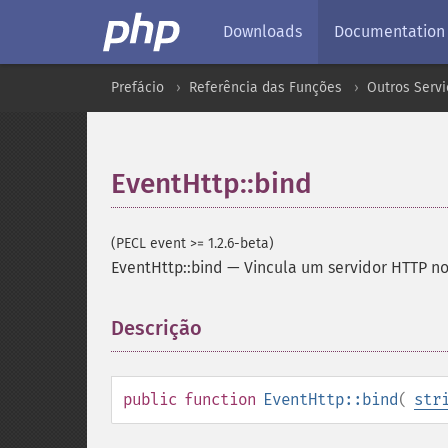
Downloads
Documentation
Prefácio
Referência das Funções
Outros Servi
EventHttp::bind
(PECL event >= 1.2.6-beta)
EventHttp::bind
—
Vincula um servidor HTTP no
Descrição
¶
public
function
EventHttp::bind
(
str