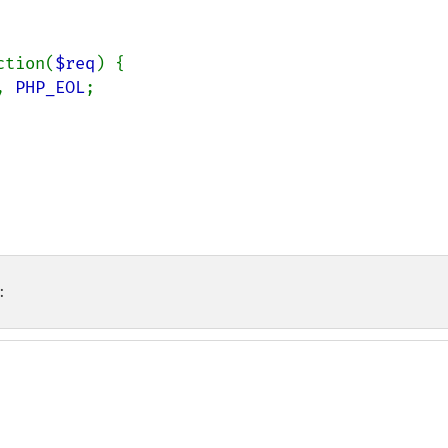
ction(
$req
) {

, 
PHP_EOL
;

: