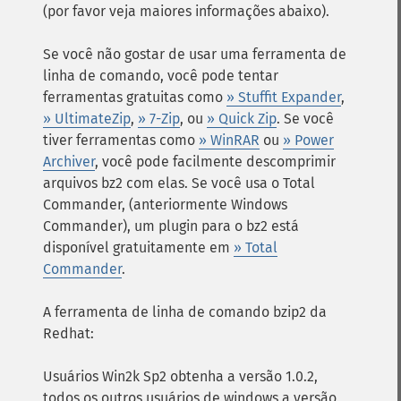
(por favor veja maiores informações abaixo).
Se você não gostar de usar uma ferramenta de
linha de comando, você pode tentar
ferramentas gratuitas como
» Stuffit Expander
,
» UltimateZip
,
» 7-Zip
, ou
» Quick Zip
. Se você
tiver ferramentas como
» WinRAR
ou
» Power
Archiver
, você pode facilmente descomprimir
arquivos bz2 com elas. Se você usa o Total
Commander, (anteriormente Windows
Commander), um plugin para o bz2 está
disponível gratuitamente em
» Total
Commander
.
A ferramenta de linha de comando bzip2 da
Redhat:
Usuários Win2k Sp2 obtenha a versão 1.0.2,
todos os outros usuários de windows a versão