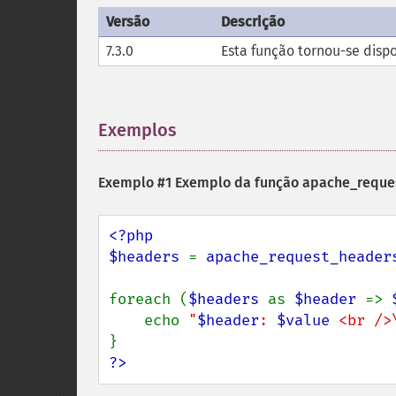
Versão
Descrição
7.3.0
Esta função tornou-se disp
Exemplos
¶
Exemplo #1 Exemplo da função
apache_reque
<?php

$headers 
= 
apache_request_header
foreach (
$headers 
as 
$header 
=> 
    echo 
"
$header
: 
$value
 <br />
?>