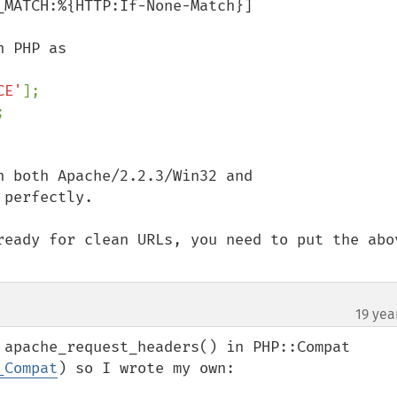
MATCH:%{HTTP:If-None-Match}]

CE'
];

 both Apache/2.2.3/Win32 and 
perfectly.

ready for clean URLs, you need to put the abov
19 yea
 apache_request_headers() in PHP::Compat 
_Compat
) so I wrote my own:
