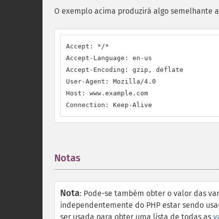
O exemplo acima produzirá algo semelhante a
Accept: */*

Accept-Language: en-us

Accept-Encoding: gzip, deflate

User-Agent: Mozilla/4.0

Host: www.example.com

Connection: Keep-Alive
Notas
¶
Nota
:
Pode-se também obter o valor das var
independentemente do PHP estar sendo us
ser usada para obter uma lista de todas as
v