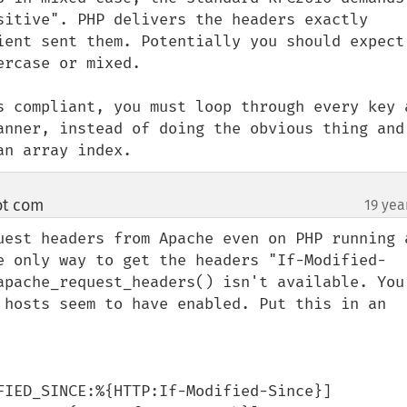
sitive". PHP delivers the headers exactly 
ient sent them. Potentially you should expect 
rcase or mixed.

s compliant, you must loop through every key a
anner, instead of doing the obvious thing and 
an array index.
ot com
19 yea
¶
uest headers from Apache even on PHP running a
e only way to get the headers "If-Modified-
apache_request_headers() isn't available. You 
 hosts seem to have enabled. Put this in an 
FIED_SINCE:%{HTTP:If-Modified-Since}]
