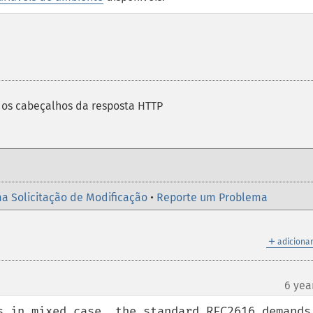
os cabeçalhos da resposta HTTP
a Solicitação de Modificação
•
Reporte um Problema
＋
adicionar
6 yea
s in mixed case, the standard RFC2616 demands 