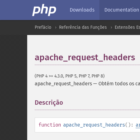
Downloads
Documentation
Prefácio
Referência das Funções
Extensões Es
apache_request_headers
(PHP 4 >= 4.3.0, PHP 5, PHP 7, PHP 8)
apache_request_headers
—
Obtém todos os ca
Descrição
¶
function
apache_request_headers
():
a