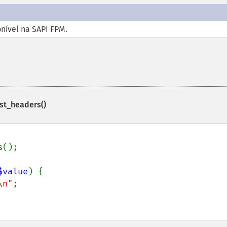
onível na SAPI FPM.
st_headers()
s
();

$value
) {

\n"
;
