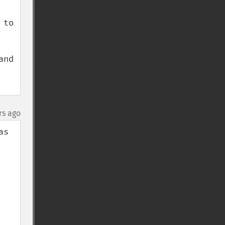
to 
nd 
rs ago
s 