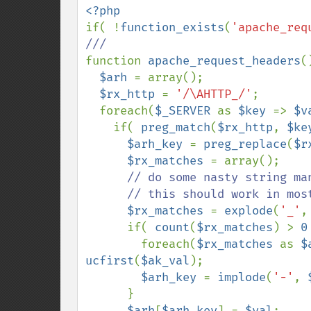
if( !
function_exists
(
'apache_req
function 
apache_request_headers
(
$arh 
= array();

$rx_http 
= 
'/\AHTTP_/'
;

  foreach(
$_SERVER 
as 
$key 
=> 
$v
    if( 
preg_match
(
$rx_http
, 
$ke
$arh_key 
= 
preg_replace
(
$r
$rx_matches 
= array();

// do some nasty string ma
      // this should work in most cases

$rx_matches 
= 
explode
(
'_'
,
      if( 
count
(
$rx_matches
) > 
0
        foreach(
$rx_matches 
as 
$
ucfirst
(
$ak_val
);

$arh_key 
= 
implode
(
'-'
, 
      }

$arh
[
$arh_key
] = 
$val
;
