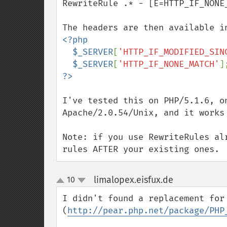
RewriteRule .* - [E=HTTP_IF_NONE_
<?php

  $_SERVER
[
'HTTP_IF_MODIFIED_SIN
$_SERVER
[
'HTTP_IF_NONE_MATCH'
I've tested this on PHP/5.1.6, on
Apache/2.0.54/Unix, and it works 
Note: if you use RewriteRules al
rules AFTER your existing ones.
limalopex.eisfux.de
10
¶
up
down
I didn't found a replacement for
(
http://pear.php.net/package/PHP