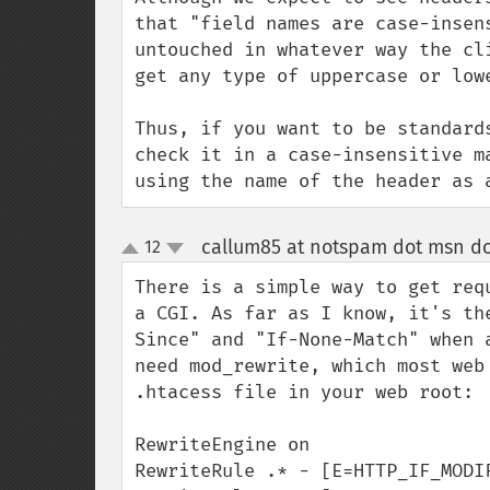
that "field names are case-insen
untouched in whatever way the cl
get any type of uppercase or lowe
Thus, if you want to be standard
check it in a case-insensitive m
using the name of the header as 
callum85 at notspam dot msn d
12
up
down
There is a simple way to get req
a CGI. As far as I know, it's th
Since" and "If-None-Match" when 
need mod_rewrite, which most web
.htacess file in your web root:

RewriteEngine on

RewriteRule .* - [E=HTTP_IF_MODI