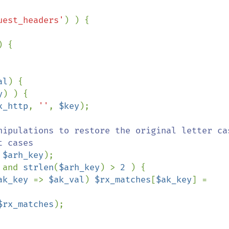
uest_headers'
) {

al
) {

y
) ) {

x_http
, 
''
, 
$key
);

nipulations to restore the original letter cas
 
$arh_key
);

 
and 
strlen
(
$arh_key
) > 
2 
) {

ak_key 
=> 
$ak_val
) 
$rx_matches
[
$ak_key
] = 
$rx_matches
);
