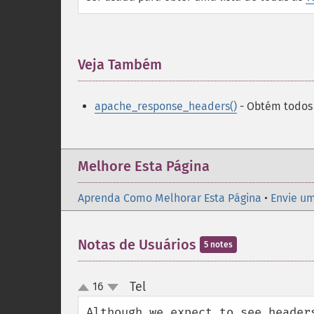
Veja Também
¶
apache_response_headers()
- Obtém todos 
Melhore Esta Página
Aprenda Como Melhorar Esta Página
•
Envie um
Notas de Usuários
5 notes
Tel
16
¶
up
down
Although we expect to see header