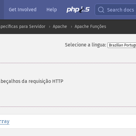
Get Involved
Help
Search docs
pecíficas para Servidor
Apache
Apache Funções
Selecione a língua:
beçalhos da requisição HTTP
rray