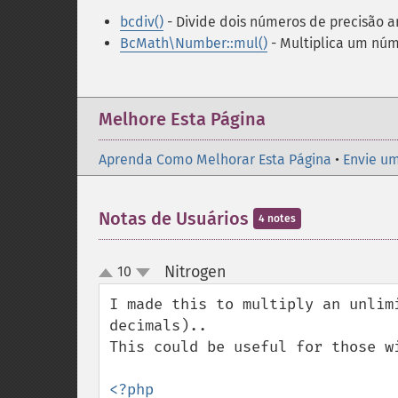
bcdiv()
- Divide dois números de precisão ar
BcMath\Number::mul()
- Multiplica um núm
Melhore Esta Página
Aprenda Como Melhorar Esta Página
•
Envie um
Notas de Usuários
4 notes
Nitrogen
10
¶
up
down
I made this to multiply an unlim
decimals)..

This could be useful for those wi
<?php
