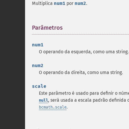
Multiplica
num1
por
num2
.
Parâmetros
¶
num1
O operando da esquerda, como uma string.
num2
O operando da direita, como uma string.
scale
Este parâmetro é usado para definir o núme
, será usada a escala padrão definida
null
.
bcmath.scale