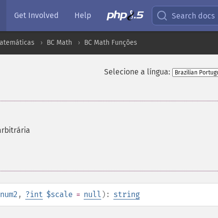
Get Involved
Help
Search docs
atemáticas
BC Math
BC Math Funções
Selecione a língua:
rbitrária
num2
,
?
int
$scale
=
null
):
string