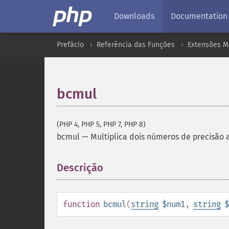
Downloads
Documentation
Prefácio
Referência das Funções
Extensões M
bcmul
(PHP 4, PHP 5, PHP 7, PHP 8)
bcmul
—
Multiplica dois números de precisão a
Descrição
¶
function
bcmul
(
string
$num1
,
string
$