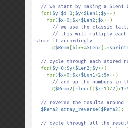
// we start by making a $Len1 b
for(
$y
=
$i
=
0
;
$y
<
$Len1
;
$y
++)

    for(
$x
=
0
;
$x
<
$Len2
;
$x
++)

// we use the classic latt
      // this will multiply each number in $Num1 with each number in $Num2 and 
store it accordingly

@
$Rema
[
$i
++%
$Len2
].=
sprint
// cycle through each stored nu
for(
$y
=
0
;
$y
<
$Len2
;
$y
++)

    for(
$x
=
0
;
$x
<
$Len1
*
2
;
$x
++)

// add up the numbers in t
@
$Rema2
[
Floor
((
$x
-
1
)/
2
)+
1
+
// reverse the results around

$Rema2
=
array_reverse
(
$Rema2
);

// cycle through all the result