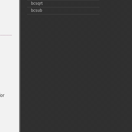
bcsqrt
bcsub
for