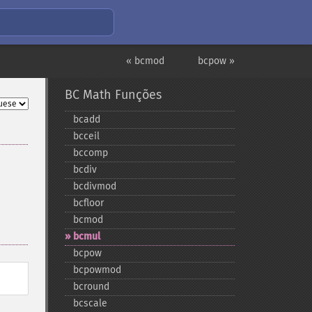
« bcmod
bcpow »
BC Math Funções
bcadd
bcceil
bccomp
bcdiv
bcdivmod
bcfloor
bcmod
bcmul
bcpow
bcpowmod
bcround
bcscale