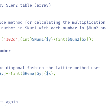
y $Len2 table (array)

ice method for calculating the multiplication.
f
(
'%02d'
,(int)
$Num1
{
$y
}*(int)
$Num2
{
$x
});

mber

he diagonal fashion the lattice method uses

$y
]+=(int)
$Rema
[
$y
]{
$x
};

s again
