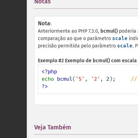
Notas
¶
Nota
:
Anteriormente ao PHP 7.3.0,
bcmul()
poderia 
comparação ao que o parâmetro
scale
indi
precisão permitida pelo parâmetro
scale
. 
Exemplo #2 Exemplo de
bcmul()
com escala
echo 
bcmul
(
'5'
, 
'2'
, 
2
);     
?>
Veja Também
¶