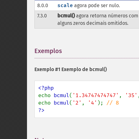
8.0.0
scale
agora pode ser nulo.
7.3.0
bcmul()
agora retorna números com 
alguns zeros decimais omitidos.
Exemplos
¶
Exemplo #1 Exemplo de
bcmul()
echo 
bcmul
(
'1.34747474747'
, 
'35'
echo 
bcmul
(
'2'
, 
'4'
); 
?>