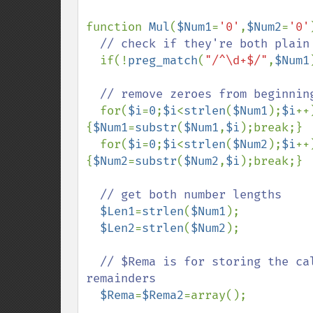
function 
Mul
(
$Num1
=
'0'
,
$Num2
=
'0'
// check if they're both plain 
if(!
preg_match
(
"/^\d+$/"
,
$Num1
// remove zeroes from beginning
for(
$i
=
0
;
$i
<
strlen
(
$Num1
);
$i
++
{
$Num1
=
substr
(
$Num1
,
$i
);break;}

  for(
$i
=
0
;
$i
<
strlen
(
$Num2
);
$i
++
{
$Num2
=
substr
(
$Num2
,
$i
);break;}

// get both number lengths

$Len1
=
strlen
(
$Num1
);

$Len2
=
strlen
(
$Num2
);

// $Rema is for storing the ca
remainders

$Rema
=
$Rema2
=array();
