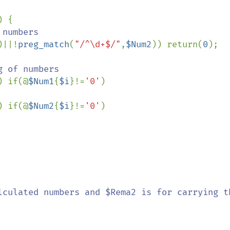
) {

numbers

)||!
preg_match
(
"/^\d+$/"
,
$Num2
)) return(
0
);

 of numbers

) if(@
$Num1
{
$i
}!=
'0'
) 
) if(@
$Num2
{
$i
}!=
'0'
) 
lculated numbers and $Rema2 is for carrying th