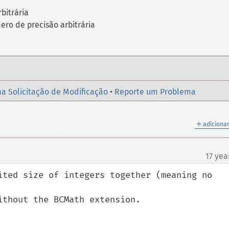
bitrária
ero de precisão arbitrária
a Solicitação de Modificação
•
Reporte um Problema
＋
adicionar
17 yea
ited size of integers together (meaning no 
thout the BCMath extension.
