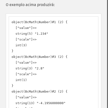
O exemplo acima produzirá:
object(BcMath\Number)#1 (2) {

  ["value"]=>

  string(5) "1.234"

  ["scale"]=>

  int(3)

}

object(BcMath\Number)#3 (2) {

  ["value"]=>

  string(3) "2.8"

  ["scale"]=>

  int(1)

}

object(BcMath\Number)#2 (2) {

  ["value"]=>

  string(13) "-4.1956000000"
