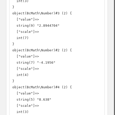
  int(3)

}

object(BcMath\Number)#3 (2) {

  ["value"]=>

  string(9) "2.8944704"

  ["scale"]=>

  int(7)

}

object(BcMath\Number)#2 (2) {

  ["value"]=>

  string(7) "-4.1956"

  ["scale"]=>

  int(4)

}

object(BcMath\Number)#4 (2) {

  ["value"]=>

  string(5) "8.638"

  ["scale"]=>

  int(3)
