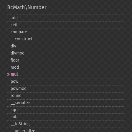
BcMath\Number
add
ceil
compare
_​_​construct
div
divmod
floor
mod
mul
pow
powmod
round
_​_​serialize
sqrt
sub
_​_​toString
_​_​unserialize