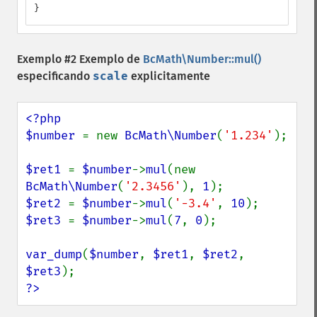
}
Exemplo #2 Exemplo de
BcMath\Number::mul()
especificando
scale
explicitamente
<?php

$number 
= new 
BcMath\Number
(
'1.234'
);

$ret1 
= 
$number
->
mul
(new 
BcMath\Number
(
'2.3456'
), 
1
$ret2 
= 
$number
->
mul
(
'-3.4'
, 
10
$ret3 
= 
$number
->
mul
(
7
, 
0
);

var_dump
(
$number
, 
$ret1
, 
$ret2
, 
$ret3
?>