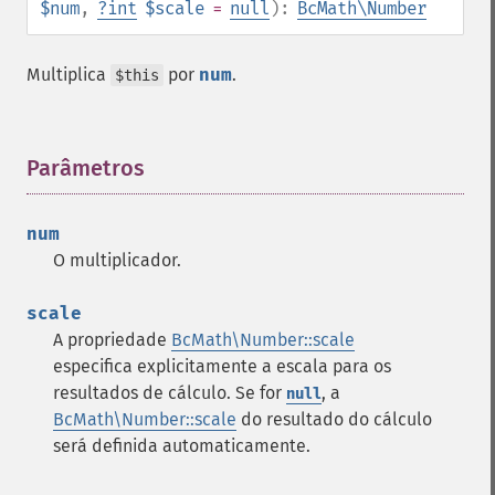
$num
,
?
int
$scale
=
null
):
BcMath\Number
Multiplica
por
num
.
$this
Parâmetros
¶
num
O multiplicador.
scale
A propriedade
BcMath\Number::scale
especifica explicitamente a escala para os
resultados de cálculo. Se for
, a
null
BcMath\Number::scale
do resultado do cálculo
será definida automaticamente.