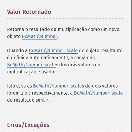
Valor Retornado
¶
Retorna o resultado da multiplicação como um novo
objeto
BcMath\Number
.
Quando a
BcMath\Number::scale
do objeto resultante
é definida automaticamente, a soma das
BcMath\Number::scale
s dos dois valores da
multiplicação é usada.
Isto é, se as
BcMath\Number::scale
s de dois valores
forem
e
respectivamente, a
BcMath\Number::scale
2
5
do resultado será
.
7
Erros/Exceções
¶