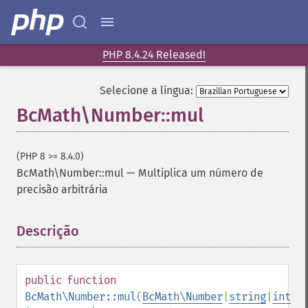
PHP 8.4.24 Released!
Selecione a língua:
BcMath\Number::mul
(PHP 8 >= 8.4.0)
BcMath\Number::mul
—
Multiplica um número de
precisão arbitrária
Descrição
¶
public
function
BcMath\Number::mul
(
BcMath\Number
|
string
|
int