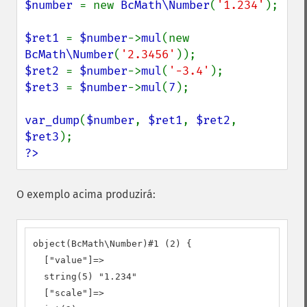
$number 
= new 
BcMath\Number
(
'1.234'
);

$ret1 
= 
$number
->
mul
(new 
BcMath\Number
(
'2.3456'
$ret2 
= 
$number
->
mul
(
'-3.4'
$ret3 
= 
$number
->
mul
(
7
);

var_dump
(
$number
, 
$ret1
, 
$ret2
, 
$ret3
?>
O exemplo acima produzirá:
object(BcMath\Number)#1 (2) {

  ["value"]=>

  string(5) "1.234"

  ["scale"]=>
