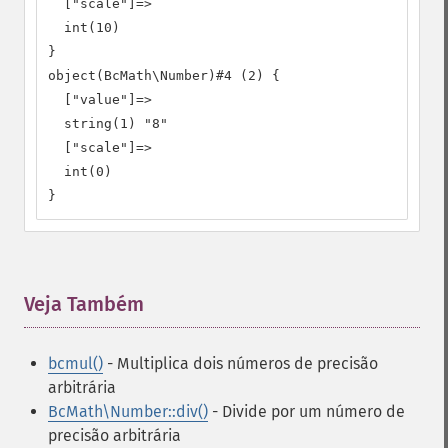
  ["scale"]=>

  int(10)

}

object(BcMath\Number)#4 (2) {

  ["value"]=>

  string(1) "8"

  ["scale"]=>

  int(0)

}
Veja Também
¶
bcmul()
- Multiplica dois números de precisão
arbitrária
BcMath\Number::div()
- Divide por um número de
precisão arbitrária