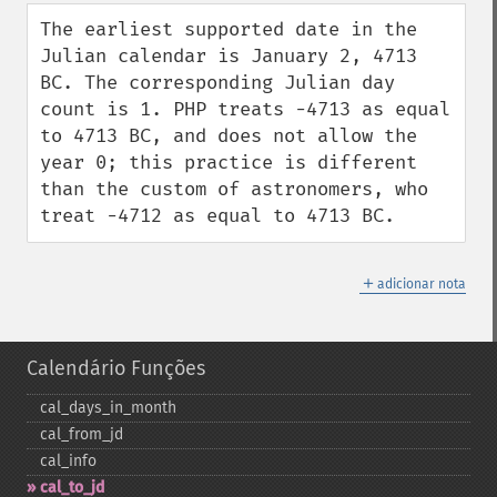
down
The earliest supported date in the 
Julian calendar is January 2, 4713 
BC. The corresponding Julian day 
count is 1. PHP treats -4713 as equal 
to 4713 BC, and does not allow the 
year 0; this practice is different 
than the custom of astronomers, who 
treat -4712 as equal to 4713 BC.
＋
adicionar nota
Calendário Funções
cal_​days_​in_​month
cal_​from_​jd
cal_​info
cal_​to_​jd