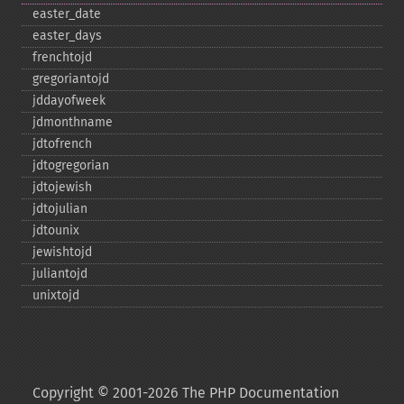
easter_​date
easter_​days
frenchtojd
gregoriantojd
jddayofweek
jdmonthname
jdtofrench
jdtogregorian
jdtojewish
jdtojulian
jdtounix
jewishtojd
juliantojd
unixtojd
Copyright © 2001-2026 The PHP Documentation