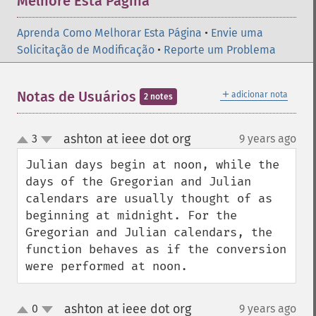
Melhore Esta Página
Aprenda Como Melhorar Esta Página
•
Envie uma
Solicitação de Modificação
•
Reporte um Problema
＋
Notas de Usuários
adicionar nota
2 notes
ashton at ieee dot org
3
9 years ago
¶
up
down
Julian days begin at noon, while the 
days of the Gregorian and Julian 
calendars are usually thought of as 
beginning at midnight. For the 
Gregorian and Julian calendars, the 
function behaves as if the conversion 
were performed at noon.
ashton at ieee dot org
0
9 years ago
¶
up