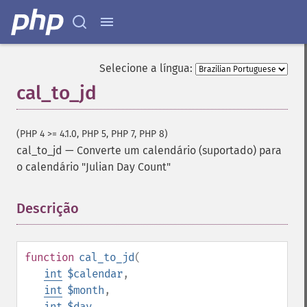
Selecione a língua:
cal_to_jd
(PHP 4 >= 4.1.0, PHP 5, PHP 7, PHP 8)
cal_to_jd
—
Converte um calendário (suportado) para
o calendário "Julian Day Count"
Descrição
¶
function
cal_to_jd
(
int
$calendar
,
int
$month
,
int
$day
,