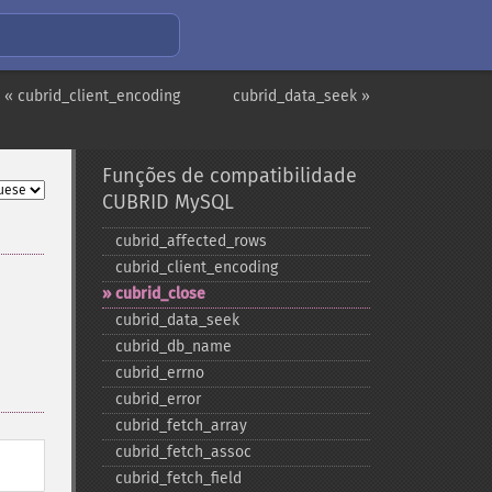
« cubrid_client_encoding
cubrid_data_seek »
Funções de compatibilidade
CUBRID MySQL
cubrid_​affected_​rows
cubrid_​client_​encoding
cubrid_​close
cubrid_​data_​seek
cubrid_​db_​name
cubrid_​errno
cubrid_​error
cubrid_​fetch_​array
cubrid_​fetch_​assoc
cubrid_​fetch_​field