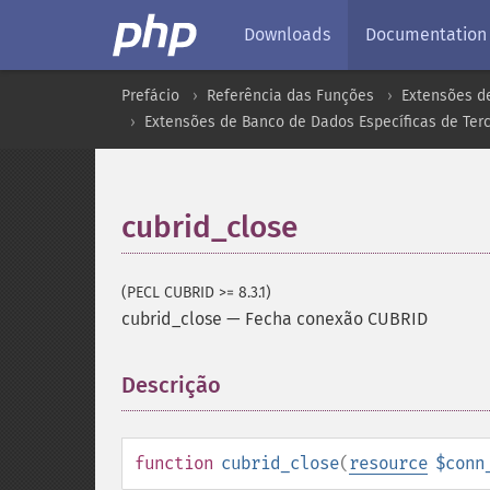
Downloads
Documentation
Prefácio
Referência das Funções
Extensões d
Extensões de Banco de Dados Específicas de Terc
cubrid_close
(PECL CUBRID >= 8.3.1)
cubrid_close
—
Fecha conexão CUBRID
Descrição
¶
function
cubrid_close
(
resource
$conn