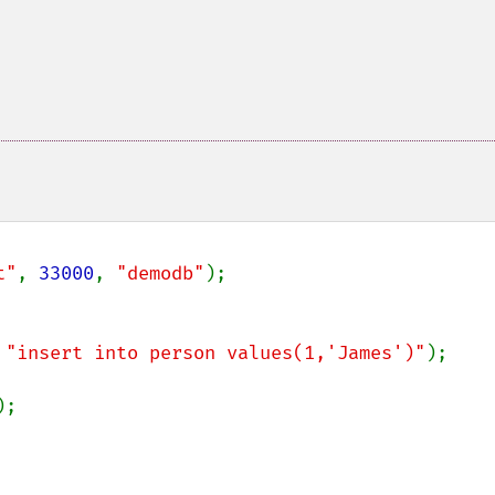
t"
, 
33000
, 
"demodb"
);

 
"insert into person values(1,'James')"
);

);
