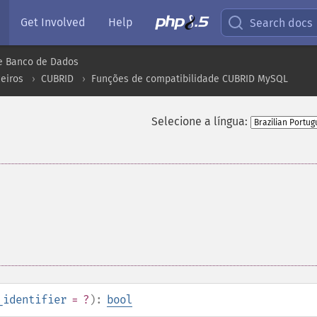
Get Involved
Help
Search docs
e Banco de Dados
eiros
CUBRID
Funções de compatibilidade CUBRID MySQL
Selecione a língua:
_identifier
= ?
):
bool