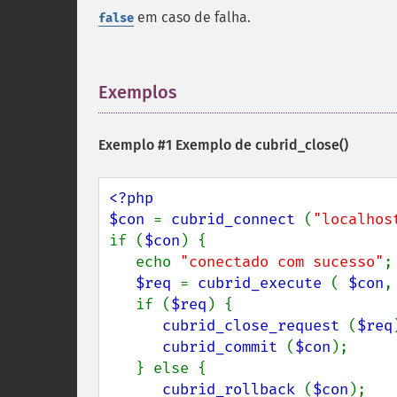
em caso de falha.
false
Exemplos
¶
Exemplo #1 Exemplo de
cubrid_close()
<?php

$con 
= 
cubrid_connect 
(
"localhos
if (
$con
) {

   echo 
"conectado com sucesso"
;

$req 
= 
cubrid_execute 
( 
$con
,
   if (
$req
) {

cubrid_close_request 
(
$req
cubrid_commit 
(
$con
);

   } else {

cubrid_rollback 
(
$con
);
