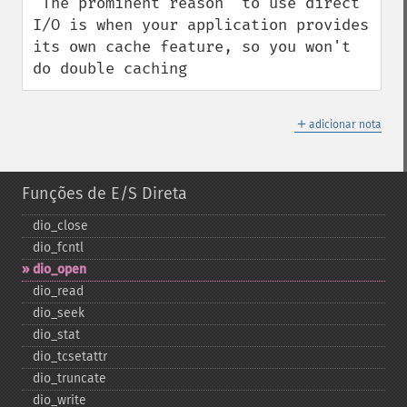
"The prominent reason" to use direct 
I/O is when your application provides 
its own cache feature, so you won't 
do double caching
＋
adicionar nota
Funções de E/S Direta
dio_​close
dio_​fcntl
dio_​open
dio_​read
dio_​seek
dio_​stat
dio_​tcsetattr
dio_​truncate
dio_​write