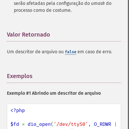
serão afetadas pela configuração do
umask
do
processo como de costume.
Valor Retornado
¶
Um descritor de arquivo ou
em caso de erro.
false
Exemplos
¶
Exemplo #1 Abrindo um descritor de arquivo
<?php

$fd 
= 
dio_open
(
'/dev/ttyS0'
, 
O_RDWR 
| 