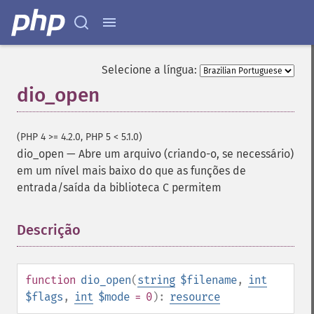
Selecione a língua:
dio_open
(PHP 4 >= 4.2.0, PHP 5 < 5.1.0)
dio_open
—
Abre um arquivo (criando-o, se necessário)
em um nível mais baixo do que as funções de
entrada/saída da biblioteca C permitem
Descrição
¶
function
dio_open
(
string
$filename
,
int
$flags
,
int
$mode
= 0
):
resource