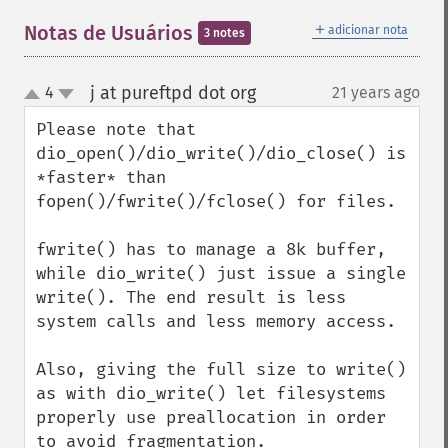
＋
Notas de Usuários
adicionar nota
3 notes
j at pureftpd dot org
4
21 years ago
¶
up
down
Please note that 
dio_open()/dio_write()/dio_close() is 
*faster* than 
fopen()/fwrite()/fclose() for files.

fwrite() has to manage a 8k buffer, 
while dio_write() just issue a single 
write(). The end result is less 
system calls and less memory access.

Also, giving the full size to write() 
as with dio_write() let filesystems 
properly use preallocation in order 
to avoid fragmentation.