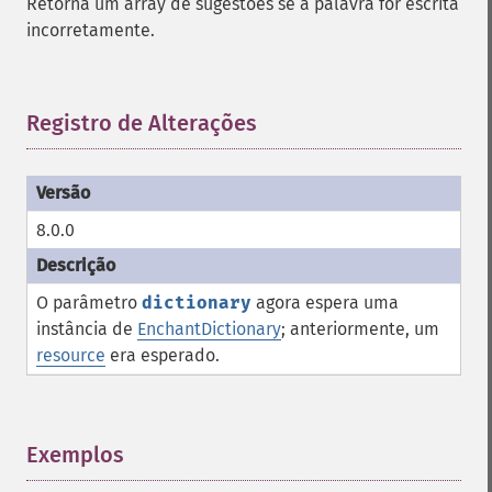
Retorna um array de sugestões se a palavra for escrita
incorretamente.
Registro de Alterações
¶
8.0.0
O parâmetro
dictionary
agora espera uma
instância de
EnchantDictionary
; anteriormente, um
resource
era esperado.
Exemplos
¶