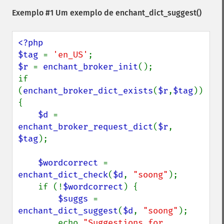
Exemplo #1 Um exemplo de
enchant_dict_suggest()
<?php

$tag 
= 
'en_US'
$r 
= 
enchant_broker_init
();

if 
(
enchant_broker_dict_exists
(
$r
,
$tag
)) 
{

$d 
= 
enchant_broker_request_dict
(
$r
, 
$tag
);

$wordcorrect 
= 
enchant_dict_check
(
$d
, 
"soong"
);

    if (!
$wordcorrect
) {

$suggs 
= 
enchant_dict_suggest
(
$d
, 
"soong"
);

        echo 
"Suggestions for 