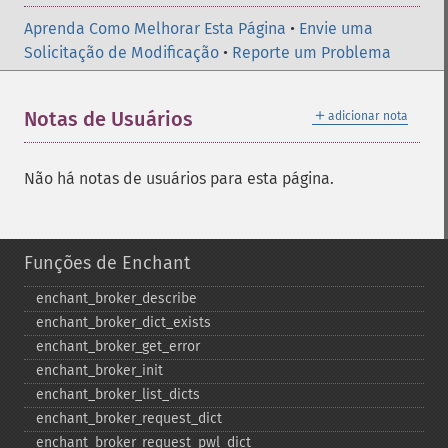
Aprenda Como Melhorar Esta Página
•
Envie uma
Solicitação de Modificação
•
Reporte um Problema
＋
Notas de Usuários
adicionar nota
Não há notas de usuários para esta página.
Funções de Enchant
enchant_​broker_​describe
enchant_​broker_​dict_​exists
enchant_​broker_​get_​error
enchant_​broker_​init
enchant_​broker_​list_​dicts
enchant_​broker_​request_​dict
enchant_​broker_​request_​pwl_​dict