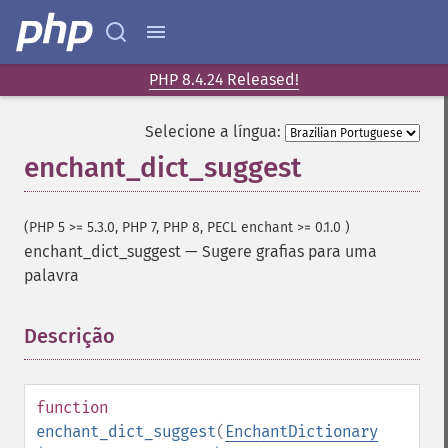
PHP 8.4.24 Released!
Selecione a língua:
enchant_dict_suggest
(PHP 5 >= 5.3.0, PHP 7, PHP 8, PECL enchant >= 0.1.0 )
enchant_dict_suggest
—
Sugere grafias para uma
palavra
Descrição
¶
function
enchant_dict_suggest
(
EnchantDictionary