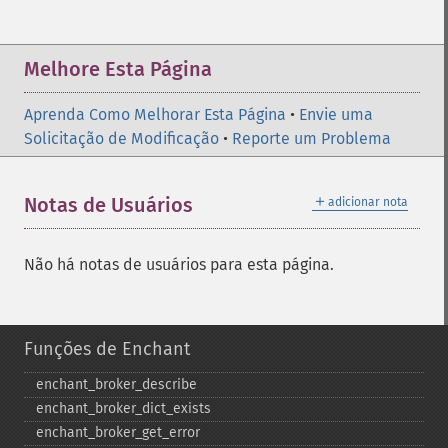
Melhore Esta Página
Aprenda Como Melhorar Esta Página
•
Envie uma
Solicitação de Modificação
•
Reporte um Problema
＋
Notas de Usuários
adicionar nota
Não há notas de usuários para esta página.
Funções de Enchant
enchant_​broker_​describe
enchant_​broker_​dict_​exists
enchant_​broker_​get_​error